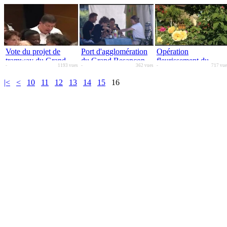
Vote du projet de
Port d'agglomération
Opération
tramway du Grand
du Grand Besançon
fleurissement du
-
1193 vues
-
362 vues
-
717 vue
Besançon
Grand Besançon
|<
<
10
11
12
13
14
15
16