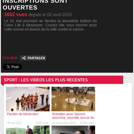
INSCRIPTIONS SONT
OUVERTES
1602
vues
depuis le 02 avril 2015
Le 31 mai prochain se tiendra la deuxième édition du
Color Life à Besançon. Courez vite vous inscrire pour
cette course en faveur de la lutte contre le cancer.
Lire plus
SPORT : LES VIDÉOS LES PLUS RÉCENTES
Paroles de bénévoles
Entretien avec Vincent
pourchot, nouvelle recrue du
BesAC
09 mai 2017
6448 vues
06 décembre 2016
21242 vues