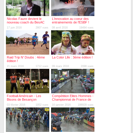
Nicolas Faure devient le
L'innovation au coeur des
nouveau coach du BesAC
entrainements de l'ESBF !
17 juin 2016
2807 vues
08 avril 2016
19494 vues
Raid Trip N' Doubs : 4ème
La Color Life : 3ème édition !
édition !
21 mars 2016
1712 vues
09 mars 2016
2098 vues
Football Américain - Les
Compétition Elites Hommes -
Bisons de Besançon
Championnat de France de
Cyclo-cross 2016
03 février 2016
1952 vues
10 janvier 2016
188928 vues