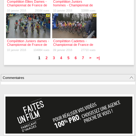
Compétition Elites Dames -
Compétition Juniors
Championnat de France de
hommes - Championnat de
Cyclo-cross 2016
France de Cyclo-cross 2016
10 janvier 2016
29164 vues
10 janvier 2016
32899 vues
Compétition Juniors dames -
Compétition Cadettes -
Championnat de France de
Championnat de France de
Cyclo-cross 2016
Cyclo-cross 2016
10 janvier 2016
104984 vues
09 janvier 2016
27710 vues
1
2
3
4
5
6
7
>
>|
Commentaires