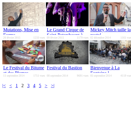
Mutations, Mise en
Le Grand Cirque de
Mickey Mitch taille la
Forme
Saint-Petersbourg à
route!
20 février 2015
1233 vues
09 février 2015
1179 vues
02 décembre 2014
1161 vue
Besançon
Le Festival du Bitume
Festival du Bastion
Bienvenue à La
et des Plumes
Fontaine !
11 septembre 2014
1751 vues
08 septembre 2014
9691 vues
05 septembre 2014
4119 vue
|<
<
1
2
3
4
5
>
>|