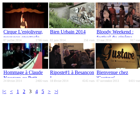
Cirque L'enjoliveur,
Bien Urbain 2014
Bloody Weekend :
nouveau spectacle
festival du cinéma
07 juillet 2014
1766 vues
02 juin 2014
256 vues
13 mai 2014
917 vue
Certes
fantastique 2014
Hommage à Claude
Riposte#1 à Besançon
Bienvenue chez
Nougaro au Petit
!
'Gustave'
24 février 2014
2466 vues
18 février 2014
4545 vues
07 novembre 2013
6431 vue
Kursaal
|<
<
1
2
3
4
5
>
>|