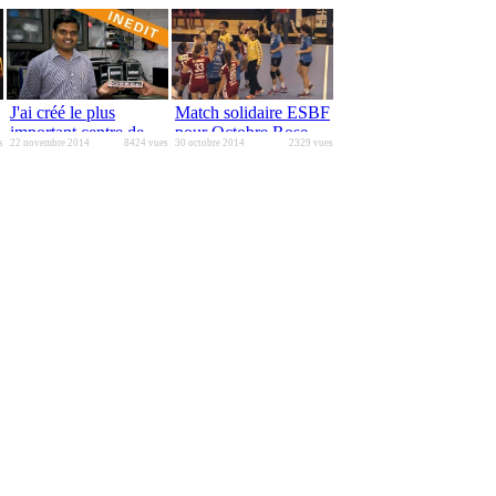
J'ai créé le plus
Match solidaire ESBF
important centre de
pour Octobre Rose
s
22 novembre 2014
8424 vues
30 octobre 2014
2329 vues
télémédecine au
Monde