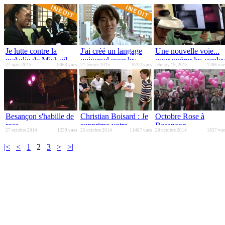
Je lutte contre la
J'ai créé un langage
Une nouvelle voie...
maladie de Mickaël
universel pour les
pour opérer les cordes
27 mars 2015
9063 vues
21 février 2015
9702 vues
febuary 19, 2015
1286 vue
Jackson
sourds et muets
vocales
Besançon s'habille de
Christian Boisard : Je
Octobre Rose à
rose...
supprime votre
Besançon
27 octobre 2014
1239 vues
25 octobre 2014
11467 vues
20 octobre 2014
1857 vue
bégaiement en moins
de trois jours
|<
<
1
2
3
>
>|