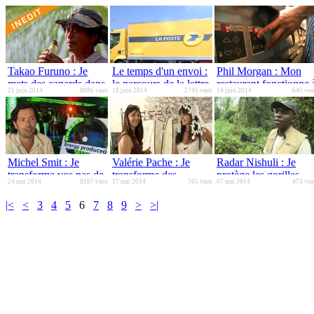
Takao Furuno : Je
Le temps d'un envoi :
Phil Morgan : Mon
mets des canards dans
le parcours de la lettre
restaurant fonctionne 
21 juin 2014
8086 vues
18 juin 2014
2745 vues
14 juin 2014
645 vue
les rizières pour rendre
verte
l'énergie
le riz meilleur.
hydroélectrique
Michel Smit : Je
Valérie Pache : Je
Radar Nishuli : Je
transforme vos pas de
transforme des
protège les gorilles
24 mai 2014
8107 vues
17 mai 2014
765 vues
07 mai 2014
473 vue
danse en
parapentes réformés
contre les exploitants
kilowatt/heure
en robe de soirée
de coltan
|<
<
3
4
5
6
7
8
9
>
>|