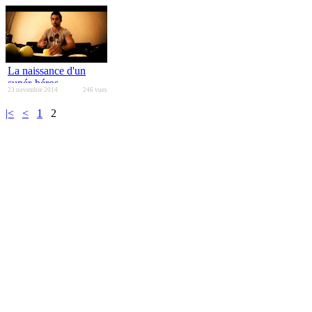
La naissance d'un
supér-héros
23 novembre 2014
246 vues
|<
<
1
2