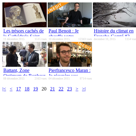
Les trésors cachés de
Paul Benoit : Je
Histoire du climat en
la Cathédrale Saint-
chauffe votre
Franche-Comté #2
11 décembre 2015
1515 vues
10 décembre 2015
12343 vues
december 10, 2015
1154 vue
Jean
appartement grâce à
mes calculs
Battant, Zone
Pierfrancesco Maran :
Optimum de Bonheur
Je récupère vos
08 décembre 2015
2163 vues
04 décembre 2015
9714 vues
- Première partie
déchets alimentaires
pour les transformer
|<
<
17
18
19
20
21
22
23
>
>|
en compost