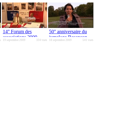
14° Forum des
50° anniversaire du
associations 2009
jumelage Besançon -
s
19 septembre 2009
334 vues
18 septembre 2009
541 vues
Fribourg en Brisgau