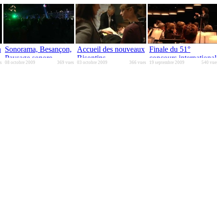
n
Sonorama, Besançon,
Accueil des nouveaux
Finale du 51°
Paysage sonore
Bisontins
concours international
s
08 octobre 2009
369 vues
03 octobre 2009
366 vues
19 septembre 2009
540 vue
de jeunes chefs
d'orchestre