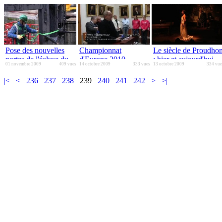
Pose des nouvelles
Championnat
Le siècle de Proudho
portes de l'écluse du
d'Europe 2010
: hier et aujourd'hui
01 novembre 2009
409 vues
14 octobre 2009
333 vues
13 octobre 2009
334 vue
Moulin Saint-Paul
Handball féminin
France / Islande
|<
<
236
237
238
239
240
241
242
>
>|