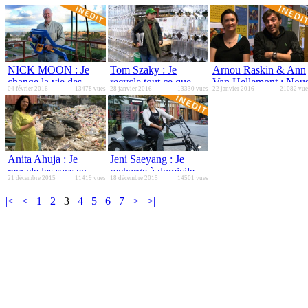
NICK MOON : Je
Tom Szaky : Je
Arnou Raskin & Ann
change la vie des
recycle tout ce que
Van Hellemont : Nou
04 février 2016
13478 vues
28 janvier 2016
13330 vues
22 janvier 2016
21082 vue
paysans africains les
vous jetez
faisons l'école dans la
plus pauvres
rue
Anita Ahuja : Je
Jeni Saeyang : Je
recycle les sacs en
recharge à domicile
21 décembre 2015
11419 vues
18 décembre 2015
14501 vues
plastique de New
les produits d'entretien
Delhi
bio que je fabrique.
|<
<
1
2
3
4
5
6
7
>
>|