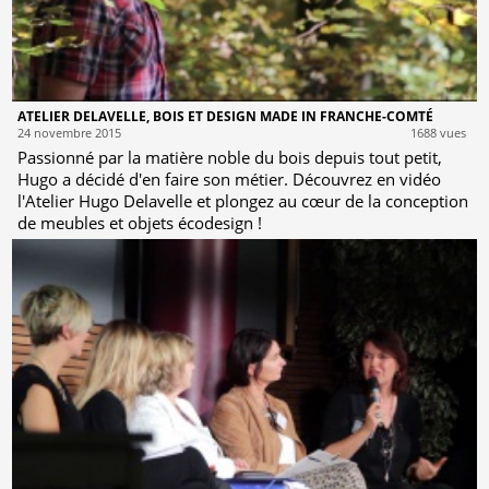
ATELIER DELAVELLE, BOIS ET DESIGN MADE IN FRANCHE-COMTÉ
24 novembre 2015
1688 vues
Passionné par la matière noble du bois depuis tout petit,
Hugo a décidé d'en faire son métier. Découvrez en vidéo
l'Atelier Hugo Delavelle et plongez au cœur de la conception
de meubles et objets écodesign !