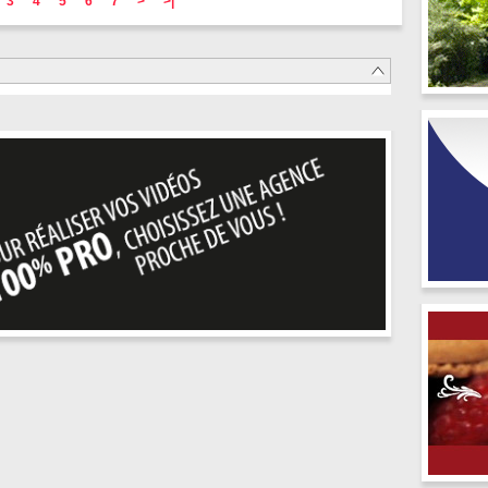
3
4
5
6
7
>
>|