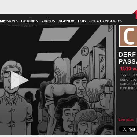
MISSIONS
CHAÎNES
VIDÉOS
AGENDA
PUB
JEUX CONCOURS
DERF
PASS
1510
v
1991: Jef
série des
camarade 
d'en faire
Lire plus