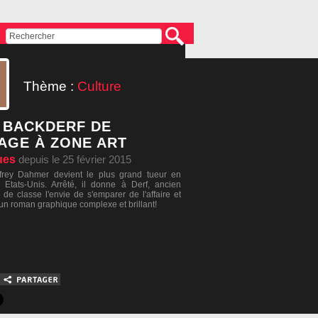
Thème :
Culture
 BACKDERF DE
AGE À ZONE ART
ues
depuis le 25 février 2015
frey Dahmer devient le plus grand tueur en
 Etats-Unis. Arrêté, il donne à Derf, ancien
de classe l'envie de s'emparer de l'affaire et
 un roman graphique complexe et brillant!