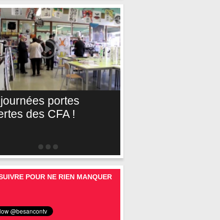
 journées portes
ertes des CFA !
SUIVRE POUR NE RIEN MANQUER