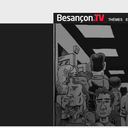
THÈMES
E