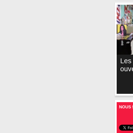
Les
ouv
NOUS 