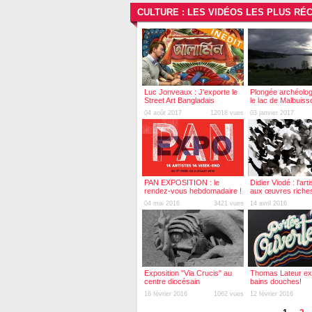
CULTURE : LES VIDÉOS LES PLUS RÉ
Luc Jonveaux : J'exporte le
Plongée archéolo
Street Art Bangladais
le lac de Malbuiss
04 août 2017
12018 vues
03 janvier 2017
PAN EXPOSITION : le
Didier Viodé : l'art
rendez-vous hebdomadaire !
aux œuvres riches
pluridisciplinaires !
04 mai 2016
3421 vues
14 avril 2016
Exposition "Via Crucis" au
Thomas Lateur e
centre diocésain
bains douches!
16 février 2016
1062 vues
12 février 2016