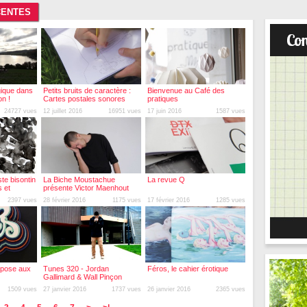
CENTES
gique dans
Petits bruits de caractère :
Bienvenue au Café des
on !
Cartes postales sonores
pratiques
24727 vues
12 juillet 2016
16951 vues
17 juin 2016
1587 vues
iste bisontin
La Biche Moustachue
La revue Q
 et
présente Victor Maenhout
2397 vues
28 février 2016
1175 vues
17 février 2016
1285 vues
xpose aux
Tunes 320 - Jordan
Féros, le cahier érotique
Gallimard & Wall Pinçon
1509 vues
27 janvier 2016
1737 vues
26 janvier 2016
2365 vues