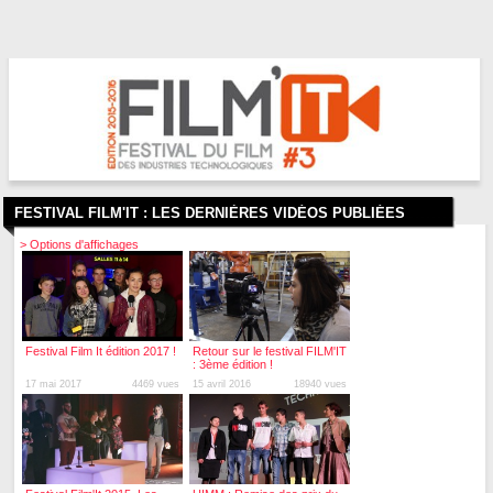
FESTIVAL FILM'IT :
LES DERNIÈRES VIDÉOS PUBLIÉES
> Options d'affichages
Festival Film It édition 2017 !
Retour sur le festival FILM'IT
: 3ème édition !
17 mai 2017
4469 vues
15 avril 2016
18940 vues