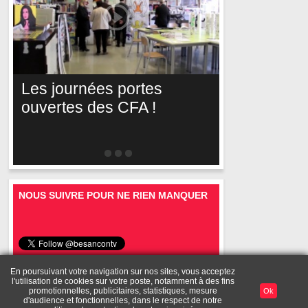
Les journées portes
ouvertes des CFA !
NOUS SUIVRE POUR NE RIEN MANQUER
En poursuivant votre navigation sur nos sites, vous acceptez
l'utilisation de cookies sur votre poste, notamment à des fins
Mentions
A
Toutes les
Diffusez vos
Mon
promotionnelles, publicitaires, statistiques, mesure
Ok
Publicité
légales
propos
vidéos
vidéos
compte
d'audience et fonctionnelles, dans le respect de notre