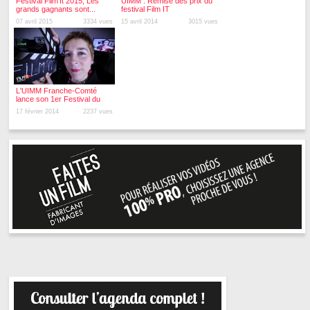
Festival Film'It 2015, Les
UIMM : Remise des prix du
grands gagnants sont...
festival Film IT
07 avril 2015
3334 vues
15 avril 2014
3015 vues
L'UIMM Franche-Comté
lance son 1er Festival du
Film
17 février 2014
2237 vues