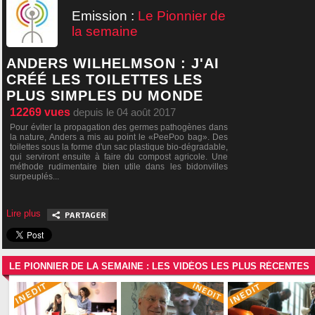
Emission :
Le Pionnier de
la semaine
ANDERS WILHELMSON : J'AI
CRÉÉ LES TOILETTES LES
PLUS SIMPLES DU MONDE
12269
vues
depuis le 04 août 2017
Pour éviter la propagation des germes pathogènes dans
la nature, Anders a mis au point le «PeePoo bag». Des
toilettes sous la forme d'un sac plastique bio-dégradable,
qui serviront ensuite à faire du compost agricole. Une
méthode rudimentaire bien utile dans les bidonvilles
surpeuplés...
Lire plus
LE PIONNIER DE LA SEMAINE : LES VIDÉOS LES PLUS RÉCENTES