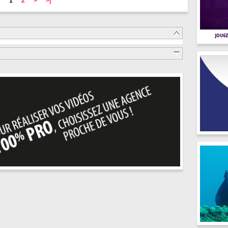
1
2
>
>|