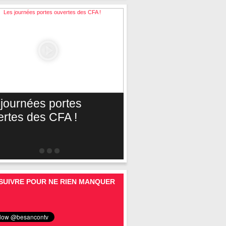
 journées portes
ertes des CFA !
SUIVRE POUR NE RIEN MANQUER