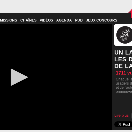
MISSIONS
CHAÎNES
VIDÉOS
AGENDA
PUB
JEUX CONCOURS
UN L
LES 
DE L
1711
v
Chaque a
usagers d
et de l'au
promouvoir
Lire plus