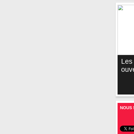
Les
ouv
NOUS 