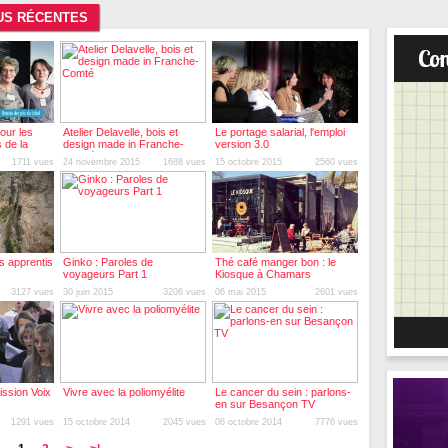
LUS RÉCENTES
pour les
Atelier Delavelle, bois et
Le portage salarial, l'emploi
 de la
design made in Franche-
version 3.0
Comté
1711 vues
24 novembre 2015
1688 vues
15 octobre 2015
2560 vues
es apprentis
Ginko : Paroles de
Thé café manger bon : le
voyageurs Part 1
Kiosque à Chamars
3127 vues
30 juin 2015
3206 vues
06 mai 2015
2601 vues
ssion Voix
Vivre avec la poliomyélite
Le cancer du sein : parlons-
en sur Besançon TV
1291 vues
15 octobre 2014
2045 vues
06 octobre 2014
7776 vues