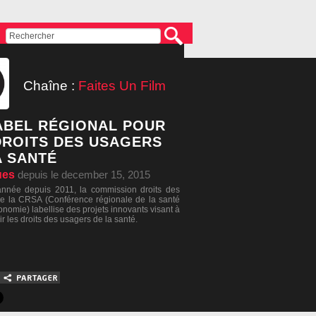
Chaîne :
Faites Un Film
ABEL RÉGIONAL POUR
DROITS DES USAGERS
A SANTÉ
ues
depuis le december 15, 2015
nnée depuis 2011, la commission droits des
e la CRSA (Conférence régionale de la santé
tonomie) labellise des projets innovants visant à
 les droits des usagers de la santé.