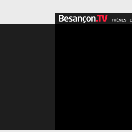
THÈMES
E