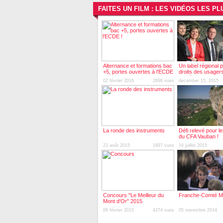
FAITES UN FILM : LES VIDÉOS LES P
Alternance et formations bac
Un label régional 
+5, portes ouvertes à l'ECDE
droits des usagers
!
santé
02 février 2016
2896 vues
december 15, 2015
La ronde des instruments
Défi relevé pour l
du CFA Vauban !
23 août 2015
1697 vues
16 juillet 2015
Concours "Le Meilleur du
Franche-Comté Mi
Mont d'Or" 2015
06 février 2015
4274 vues
05 novembre 2014