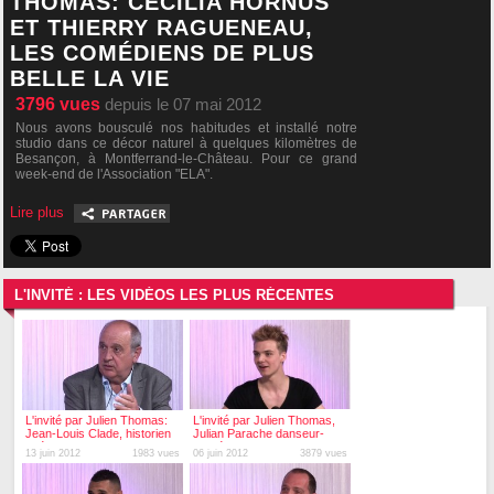
THOMAS: CÉCILIA HORNUS
ET THIERRY RAGUENEAU,
LES COMÉDIENS DE PLUS
BELLE LA VIE
3796
vues
depuis le 07 mai 2012
Nous avons bousculé nos habitudes et installé notre
studio dans ce décor naturel à quelques kilomètres de
Besançon, à Montferrand-le-Château. Pour ce grand
week-end de l'Association "ELA".
Cécilia...
Lire plus
L'INVITÉ : LES VIDÉOS LES PLUS RÉCENTES
L'invité par Julien Thomas:
L'invité par Julien Thomas,
Jean-Louis Clade, historien
Julian Parache danseur-
et écrivain
chorégraphe
13 juin 2012
1983 vues
06 juin 2012
3879 vues