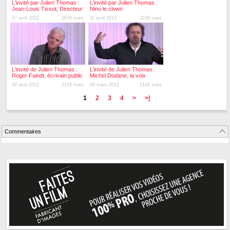
L'invité par Julien Thomas :
L'invité par Julien Thomas :
Jean-Louis Tissot, Directeur
Nino le clown
de Micropolis
17 avril 2012
1678 vues
11 avril 2012
3236 vues
L'invité de Julien Thomas :
L'invité de Julien Thomas :
Roger Faindt, écrivain public
Michel Dodane, la voix
française de Jack Malone
04 avril 2012
2153 vues
28 mars 2012
5144 vues
1
2
3
4
>
>|
Commentaires