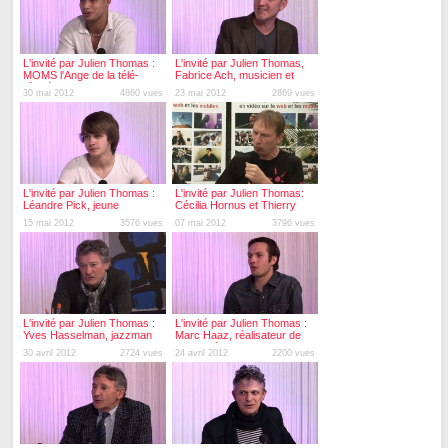
L'invité par Julien Thomas :
L'invité par Julien Thomas,
MOMS l'Ange de la télé-
Fabrice Ach, musicien et
réalité sur NRJ12
chanteur
30 mai 2012
4860 vues
23 mai 2012
2869 vues
L'invité par Julien Thomas :
L'invité par Julien Thomas:
Léandre Pick, jeune
Cécilia Hornus et Thierry
guitariste
Ragueneau, LES
15 mai 2012
3576 vues
07 mai 2012
3796 vues
COMÉDIENS DE PLUS
BELLE LA VIE
L'invité par Julien Thomas :
L'invité par Julien Thomas :
Yves Hasselman, jazzman
Marc Haaz, réalisateur de
et peintre
court-métrages
30 avril 2012
2724 vues
24 avril 2012
2200 vues