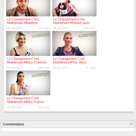
Le Changement C'est
Le Changement C'est
Maintenant #Baptiste
Maintenant #Danse avec
Giabiconi et Matt Marvane
Les Stars
09 mai 2013
413 vues
08 mai 2013
268 vues
Le Changement C'est
Le Changement C'est
Maintenant #Miss Franche-
Maintenant #The Voice
Comté
07 mai 2013
158 vues
06 mai 2013
91 vues
Le Changement C'est
Maintenant #Miss France
2013
05 mai 2013
512 vues
Commentaires