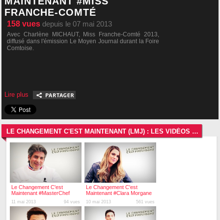
MAINTENANT #MISS
FRANCHE-COMTÉ
158
vues
depuis le 07 mai 2013
Avec Charlène MICHAUT, Miss Franche-Comté 2013,
diffusé dans l'émission Le Moyen Journal durant la Foire
Comtoise.
Lire plus
LE CHANGEMENT C'EST MAINTENANT (LMJ) : LES VIDÉOS LES PLUS RÉCENTES
Le Changement C'est
Le Changement C'est
Maintenant #MasterChef
Maintenant #Clara Morgane
11 mai 2013
94 vues
10 mai 2013
561 vues