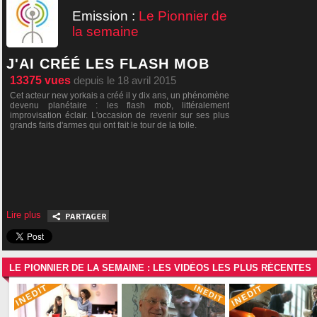
Emission :
Le Pionnier de
la semaine
J'AI CRÉÉ LES FLASH MOB
13375
vues
depuis le 18 avril 2015
Cet acteur new yorkais a créé il y dix ans, un phénomène
devenu planétaire : les flash mob, littéralement
improvisation éclair. L'occasion de revenir sur ses plus
grands faits d'armes qui ont fait le tour de la toile.
Lire plus
LE PIONNIER DE LA SEMAINE : LES VIDÉOS LES PLUS RÉCENTES