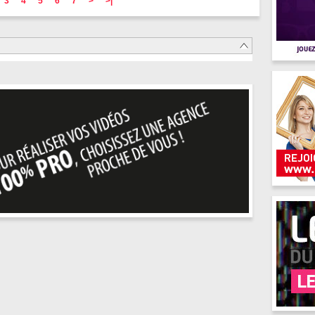
3
4
5
6
7
>
>|