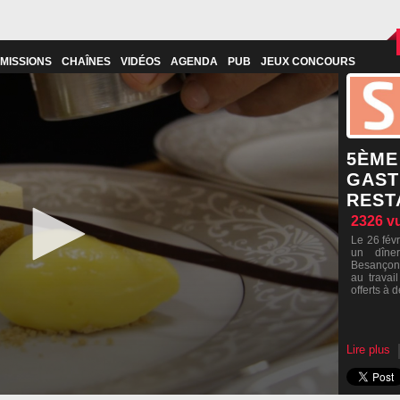
MISSIONS
CHAÎNES
VIDÉOS
AGENDA
PUB
JEUX CONCOURS
5ÈME
GAST
REST
2326
v
Le 26 fév
un dîne
Besançon.
au travai
offerts à 
Lire plus