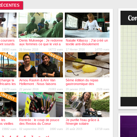
 RÉCENTES
 coursiers
Denis Mukwege : Je redonne
Natalie Killassy : J'ai créé un
ont sourds
aux femmes ce que le viol a
textile anti-éboulement
détruit
18093 vues
26 février 2016
14772 vues
17 février 2016
14705 vues
change la
Arnou Raskin & Ann Van
5ème édition du repas
ricains les
Hellemont : Nous faisons
gastronomique des
l'école dans la rue
restaurants du coeur
13479 vues
22 janvier 2016
21083 vues
20 janvier 2016
2326 vues
e les
Rentrée : le coup de pouce
Je purifie l'eau grâce à
s vieilles
des Restos du Coeur
l'énergie solaire
ique
15682 vues
02 septembre 2015
1690 vues
20 août 2015
13718 vues