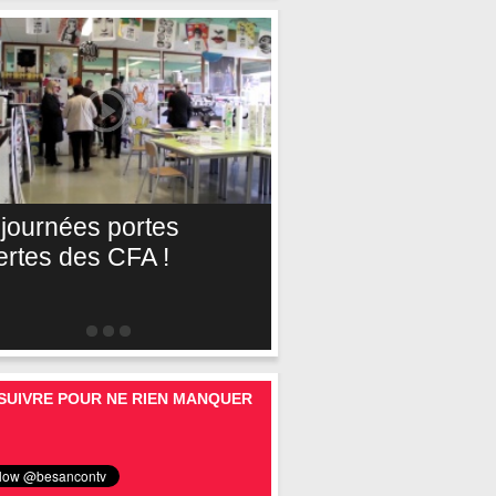
 journées portes
ertes des CFA !
SUIVRE POUR NE RIEN MANQUER