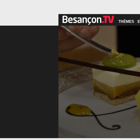
THÈMES
E