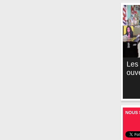
Les
ouv
NOUS 