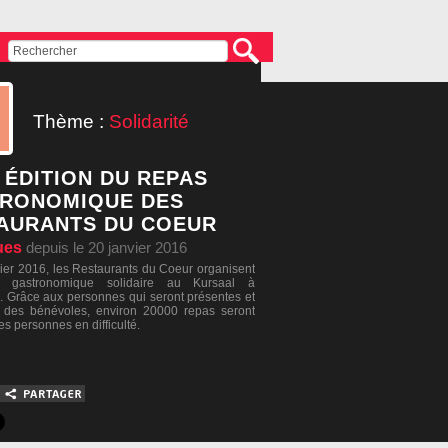
Thème :
Solidarité
 ÉDITION DU REPAS
RONOMIQUE DES
AURANTS DU COEUR
ues
depuis le 20 janvier 2016
rier 2016, les Restaurants du Coeur organisent
r gastronomique solidaire au Kursaal à
 Grâce aux personnes qui seront présentes et
l des bénévoles, environ 20000 repas seront
des personnes en difficulté.