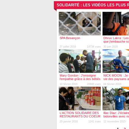
SOLIDARITÉ : LES VIDÉOS LES PLUS
SPA Besançon
Dhruv Lakra : Les
que j'embauche s
et muets
27 juillet 2016
14734 vues
30 juin 2016
Mary Gordon : J'enseigne
NICK MOON : Je 
l'empathie grâce à des bébés
vie des paysans af
plus pauvres
10 février 2016
20845 vues
04 février 2016
L'ACTION SOLIDAIRE DES
Illac Diaz: J'éclair
RESTAURANTS DU COEUR
bidonvilles avec no
DU DOUBS
bouteilles en plast
20 janvier 2016
1241 vues
12 novembre 2015