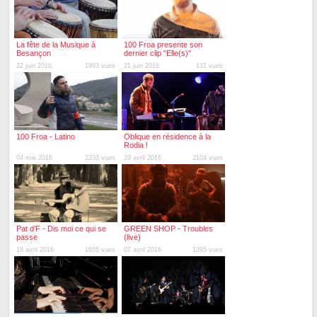
La fête de la Musique à
100 Froa presente son
Besançon
dernier clip "Elle(s)"
22 juin 2016
1993 vues
21 juin 2016
131 vues
100 Froa - Latino
Oblique en résidence à la
Rodia !
04 mai 2016
2333 vues
29 avril 2016
2104 vues
Pat d'F - Dis moi ce qui se
GREEN SHOP - Troubles
passe
(live)
18 avril 2016
1655 vues
07 avril 2016
1395 vues