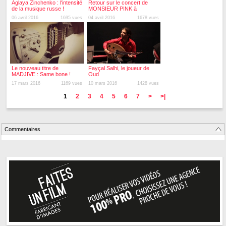
Aglaya Zinchenko : l'intensité
Retour sur le concert de
de la musique russe !
MONSIEUR PINK à
Micropolis !
06 avril 2016
1695 vues
04 avril 2016
1678 vues
Le nouveau titre de
Fayçal Salhi, le joueur de
MADJIVE : Same bone !
Oud
17 mars 2016
1169 vues
10 mars 2016
1428 vues
1
2
3
4
5
6
7
>
>|
Commentaires