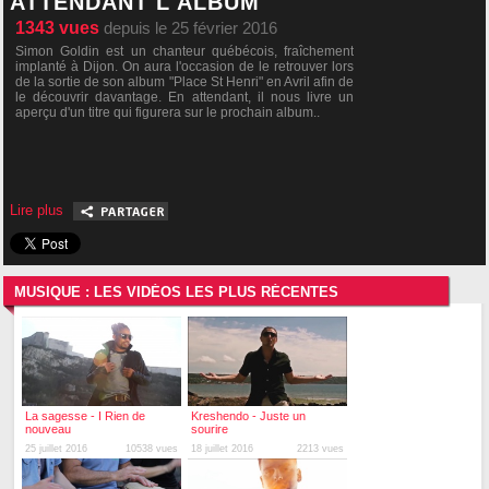
ATTENDANT L'ALBUM
1343
vues
depuis le 25 février 2016
Simon Goldin est un chanteur québécois, fraîchement
implanté à Dijon. On aura l'occasion de le retrouver lors
de la sortie de son album "Place St Henri" en Avril afin de
le découvrir davantage. En attendant, il nous livre un
aperçu d'un titre qui figurera sur le prochain album..
Lire plus
MUSIQUE : LES VIDÉOS LES PLUS RÉCENTES
La sagesse - I Rien de
Kreshendo - Juste un
nouveau
sourire
25 juillet 2016
10538 vues
18 juillet 2016
2213 vues