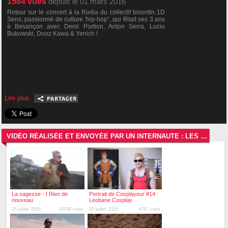
1584
vues
depuis le 01 mars 2016
Retour sur le concert à la Rodia du collectif bisontin 1D
Sens, passionné de culture 'hip-hop”, qui fêtait ses 3 ans
à Besançon avec Demi Portion, Anton Serra, Lucio
Bukowski, Dooz Kawa & Yenich !
Lire plus
VIDÉO RÉALISÉE ET ENVOYÉE PAR UN INTERNAUTE : LES VIDÉOS LES PLUS RÉCENTES
La sagesse - I Rien de
Portrait de Cosplayeur #14 :
nouveau
Leobane Cosplay
25 juillet 2016
10538 vues
20 juillet 2016
4747 vues