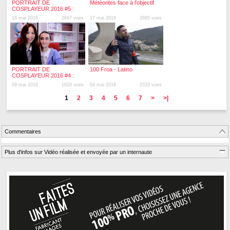
PORTRAIT DE
Météorites face à l'objectif
COSPLAYEUR 2016 #5 :
Aldarion Cosplay
18 mai 2016
2697 vues
17 mai 2016
2695 vues
PORTRAIT DE
100 Froa - Latino
COSPLAYEUR 2016 #4 :
Patricia et Alex cosplay
09 mai 2016
1620 vues
04 mai 2016
2333 vues
1
2
3
4
5
6
7
>
>|
Commentaires
Plus d'infos sur Vidéo réalisée et envoyée par un internaute