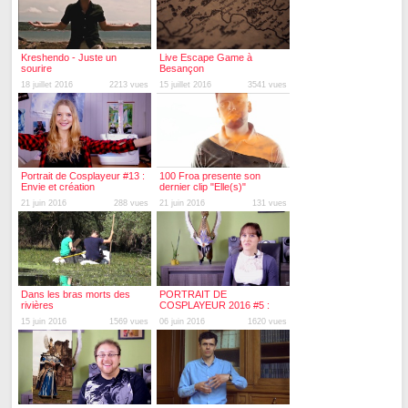
Kreshendo - Juste un
Live Escape Game à
sourire
Besançon
18 juillet 2016
2213 vues
15 juillet 2016
3541 vues
Portrait de Cosplayeur #13 :
100 Froa presente son
Envie et création
dernier clip "Elle(s)"
21 juin 2016
288 vues
21 juin 2016
131 vues
Dans les bras morts des
PORTRAIT DE
rivières
COSPLAYEUR 2016 #5 :
Leeloo Kris Cosplay
15 juin 2016
1569 vues
06 juin 2016
1620 vues