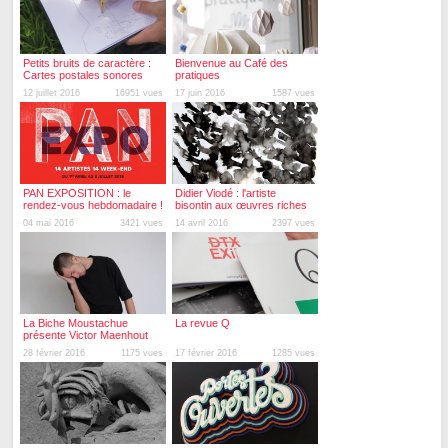
Petits bruits de caractère :
Bienvenue au Café des
Cartes postales sonores
pratiques
12 juillet 2016
16951 vues
17 juin 2016
1587 vues
PAN EXPOSITION : le
Didier Viodé : l'artiste
rendez-vous hebdomadaire !
bisontin aux œuvres riches
et pluridisciplinaires !
04 mai 2016
3421 vues
14 avril 2016
2397 vues
La Biche Moustachue
La revue Q
présente Victor Maenhout
28 février 2016
1175 vues
17 février 2016
1285 vues