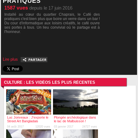
PRATIQUES
1587
vues
depuis le 17 juin 2016
Installé au cœur du quartier Chaprais, le Café des
pratiques c'est bien plus que boire un verre dans un bar !
Du cour d'informatique aux loisirs créatifs, le café ouvre
ses portes à tous. Un lieu convivial où le partage est à
l'honneur.
Lire plus
CULTURE : LES VIDÉOS LES PLUS RÉCENTES
Luc Jonveaux : J'exporte le
Plongée archéologique dans
Street Art Bangladais
le lac de Malbuisson !
04 août 2017
12020 vues
03 janvier 2017
24727 vues