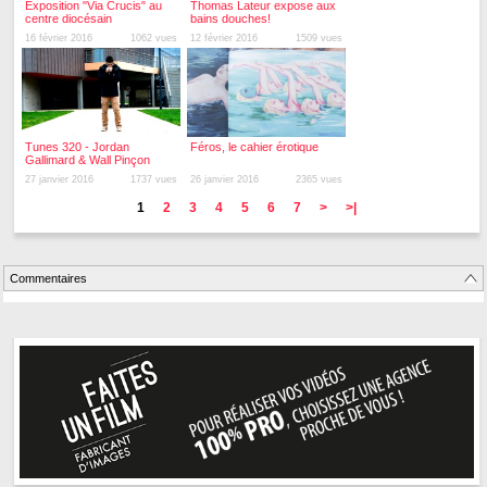
Exposition "Via Crucis" au
Thomas Lateur expose aux
centre diocésain
bains douches!
16 février 2016
1062 vues
12 février 2016
1509 vues
Tunes 320 - Jordan
Féros, le cahier érotique
Gallimard & Wall Pinçon
27 janvier 2016
1737 vues
26 janvier 2016
2365 vues
1
2
3
4
5
6
7
>
>|
Commentaires