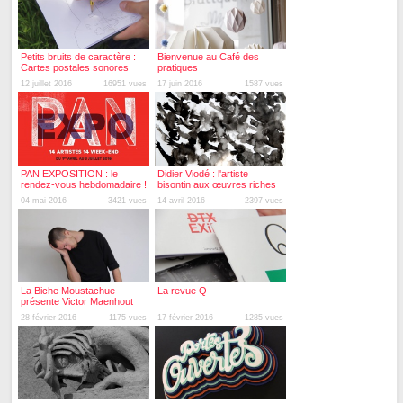
Petits bruits de caractère :
Bienvenue au Café des
Cartes postales sonores
pratiques
12 juillet 2016
16951 vues
17 juin 2016
1587 vues
PAN EXPOSITION : le
Didier Viodé : l'artiste
rendez-vous hebdomadaire !
bisontin aux œuvres riches
et pluridisciplinaires !
04 mai 2016
3421 vues
14 avril 2016
2397 vues
La Biche Moustachue
La revue Q
présente Victor Maenhout
28 février 2016
1175 vues
17 février 2016
1285 vues