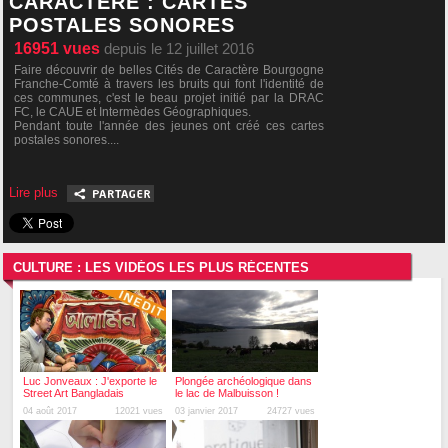
CARACTÈRE : CARTES
POSTALES SONORES
16951
vues
depuis le 12 juillet 2016
Faire découvrir de belles Cités de Caractère Bourgogne
Franche-Comté à travers les bruits qui font l'identité de
ces communes, c'est le beau projet initié par la DRAC
FC, le CAUE et Intermèdes Géographiques.
Pendant toute l'année des jeunes ont créé ces cartes
postales sonores....
Lire plus
CULTURE : LES VIDÉOS LES PLUS RÉCENTES
Luc Jonveaux : J'exporte le
Plongée archéologique dans
Street Art Bangladais
le lac de Malbuisson !
04 août 2017
12021 vues
03 janvier 2017
24727 vues