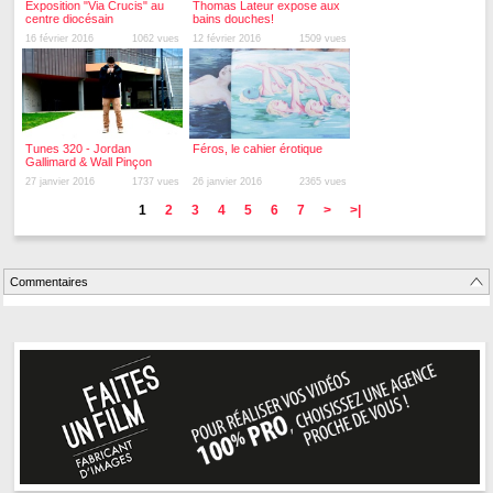
Exposition "Via Crucis" au
Thomas Lateur expose aux
centre diocésain
bains douches!
16 février 2016
1062 vues
12 février 2016
1509 vues
Tunes 320 - Jordan
Féros, le cahier érotique
Gallimard & Wall Pinçon
27 janvier 2016
1737 vues
26 janvier 2016
2365 vues
1
2
3
4
5
6
7
>
>|
Commentaires