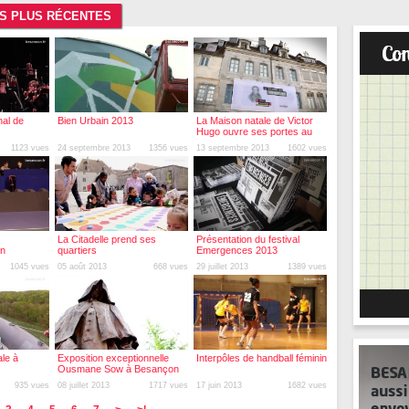
ES PLUS RÉCENTES
nal de
Bien Urbain 2013
La Maison natale de Victor
Hugo ouvre ses portes au
public
1123 vues
24 septembre 2013
1356 vues
13 septembre 2013
1602 vues
La Citadelle prend ses
Présentation du festival
an
quartiers
Emergences 2013
1045 vues
05 août 2013
668 vues
29 juillet 2013
1389 vues
ale à
Exposition exceptionnelle
Interpôles de handball féminin
Ousmane Sow à Besançon
935 vues
08 juillet 2013
1717 vues
17 juin 2013
1682 vues