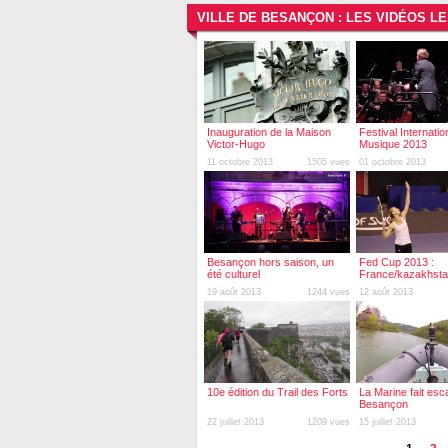
VILLE DE BESANÇON : LES VIDÉOS L
Inauguration de la Maison
Festival Internatio
Victor-Hugo
Musique 2013
11 octobre 2013
1505 vues
01 octobre 2013
Besançon hors saison, un
Fed Cup 2013 :
été culturel
France/kazakhst
19 août 2013
1244 vues
12 août 2013
10e édition du Trail des Forts
La Marine fait esc
Besançon
22 juillet 2013
1209 vues
15 juillet 2013