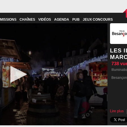
MISSIONS
CHAÎNES
VIDÉOS
AGENDA
PUB
JEUX CONCOURS
LES 
MARC
738
vu
Illuminat
Besançon
Lire plus