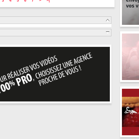
3
4
5
6
7
>
>|