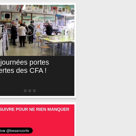
 journées portes
ertes des CFA !
SUIVRE POUR NE RIEN MANQUER