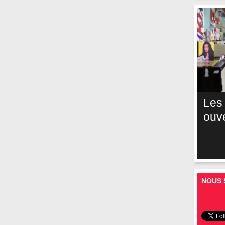
Les
ouv
NOUS 