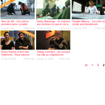
Sten de Wit : J'ai créé la
Denis Mukwege : Je redonne
Natalie Killassy : J'ai créé un
première piste cyclable
aux femmes ce que le viol a
textile anti-éboulement
solaire au monde
détruit
11 mars 2016
15399 vues
26 février 2016
14771 vues
17 février 2016
14704 vue
Arnou Raskin & Ann Van
Tobias Leenaert : j'ai converti
Hellemont : Nous faisons
ma ville au végétarisme
l'école dans la rue
22 janvier 2016
21083 vues
january 14, 2016
14912 vues
|<
<
1
2