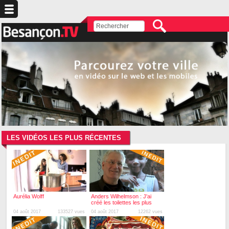
LES VIDÉOS LES PLUS RÉCENTES
Aurélia Wolff
Anders Wilhelmson : J'ai
créé les toilettes les plus
simples du monde
04 août 2017
133527 vues
04 août 2017
12262 vues