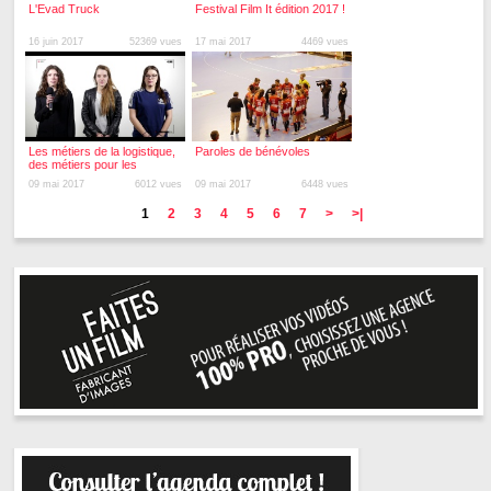
L'Evad Truck
Festival Film It édition 2017 !
16 juin 2017
52369 vues
17 mai 2017
4469 vues
Les métiers de la logistique,
Paroles de bénévoles
des métiers pour les
femmes ?
09 mai 2017
6012 vues
09 mai 2017
6448 vues
1
2
3
4
5
6
7
>
>|