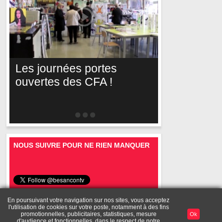
Les journées portes
ouvertes des CFA !
NOUS SUIVRE POUR NE RIEN MANQUER
En poursuivant votre navigation sur nos sites, vous acceptez
l'utilisation de cookies sur votre poste, notamment à des fins
Mentions
A
Toutes les
Diffusez vos
Mon
promotionnelles, publicitaires, statistiques, mesure
Ok
Publicité
légales
propos
vidéos
vidéos
compte
d'audience et fonctionnelles, dans le respect de notre