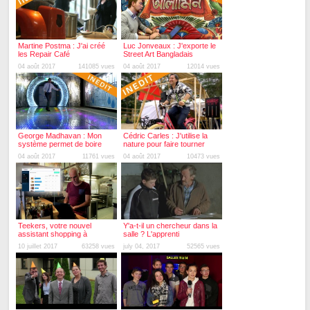
Martine Postma : J'ai créé
Luc Jonveaux : J'exporte le
les Repair Café
Street Art Bangladais
04 août 2017
141085 vues
04 août 2017
12014 vues
George Madhavan : Mon
Cédric Carles : J'utilise la
système permet de boire
nature pour faire tourner
l'eau des toilettes
mes platines
04 août 2017
11761 vues
04 août 2017
10473 vues
Teekers, votre nouvel
Y'a-t-il un chercheur dans la
assistant shopping à
salle ? L'apprenti
Besançon !
10 juillet 2017
63258 vues
july 04, 2017
52565 vues