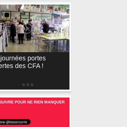
 journées portes
ertes des CFA !
SUIVRE POUR NE RIEN MANQUER