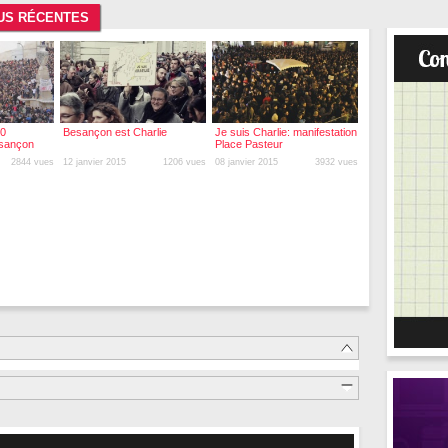
LUS RÉCENTES
00
Besançon est Charlie
Je suis Charlie: manifestation
esançon
Place Pasteur
2844 vues
12 janvier 2015
1206 vues
08 janvier 2015
3932 vues