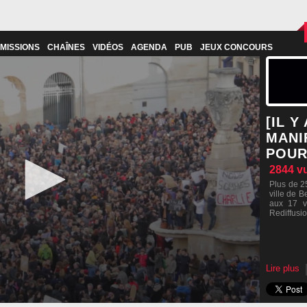
MISSIONS
CHAÎNES
VIDÉOS
AGENDA
PUB
JEUX CONCOURS
[IL Y
MANI
POUR
2844
v
Plus de 2
ville de 
aux 17 vi
Rediffusi
Lire plus