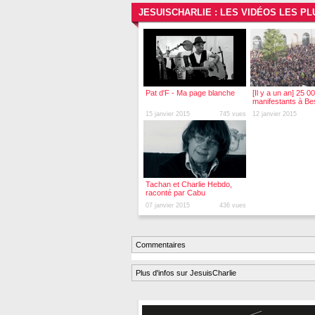
JESUISCHARLIE : LES VIDÉOS LES P
Pat d'F - Ma page blanche
[Il y a un an] 25 0
manifestants à B
pour Charlie
15 janvier 2015
745 vues
12 janvier 2015
Tachan et Charlie Hebdo,
raconté par Cabu
07 janvier 2015
436 vues
Commentaires
Plus d'infos sur JesuisCharlie