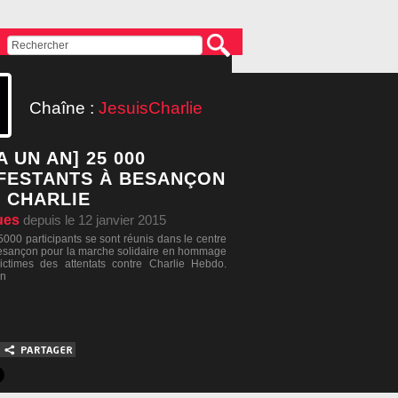
Chaîne :
JesuisCharlie
 A UN AN] 25 000
FESTANTS À BESANÇON
 CHARLIE
ues
depuis le 12 janvier 2015
5000 participants se sont réunis dans le centre
Besançon pour la marche solidaire en hommage
ctimes des attentats contre Charlie Hebdo.
on