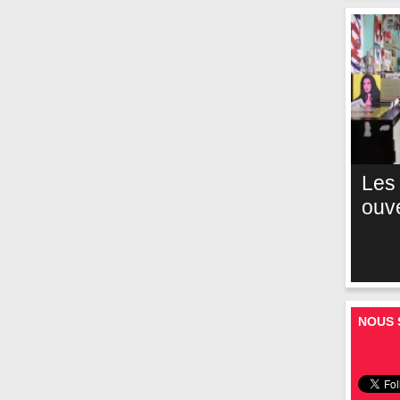
Les
ouv
NOUS 