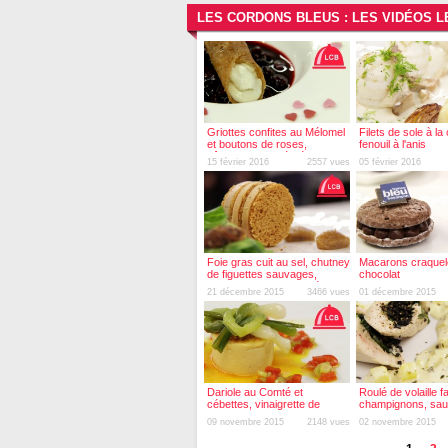
LES CORDONS BLEUS : LES VIDÉOS 
Griottes confites au Mélomel
Filets de sole à l
et boutons de roses,
fenouil à l'anis
bûchette caramélisée
15 février 2016
2557 vues
05 février 2016
chantilly pistachée
Foie gras cuit au sel, chutney
Macarons craquelé
de figuettes sauvages,
chocolat
croustillants de pain d'épices
21 décembre 2015
3466 vues
01 décembre 2015
Dariole au Comté et
Roulé de volaille f
cébettes, vinaigrette de
champignons, sa
poivron rouge
Chardonnay Sava
09 novembre 2015
2148 vues
02 novembre 2015
estragon