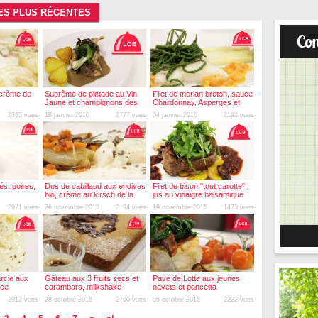
LES PLUS RÉCENTES
a crème de
Suprême de pintade au Vin
Filet de merlan breton, sauce
Jaune et champignons des
Chardonnay, Asperges et
bois, cœurs de Monalisa
salicornes
2385 vues
18 janvier 2016
2777 vues
04 janvier 2016
2192 vues
s, poires,
Dos de cabillaud aux endives
Filet de bison "tout carotte",
bio, crème au kirsch de la
jus au vinaigre balsamique
Marsotte et lentilles vertes
2971 vues
26 novembre 2015
2194 vues
19 novembre 2015
1473 vues
arcie aux
Gâteau aux 3 fruits secs et
Pavé de Lotte aux jeunes
uce
carambars, milkshake
navets et pancetta
gnin
banane chicorée
3912 vues
28 octobre 2015
2750 vues
05 octobre 2015
2222 vues