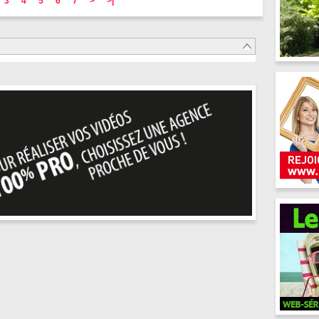
3
4
5
6
7
>
>|