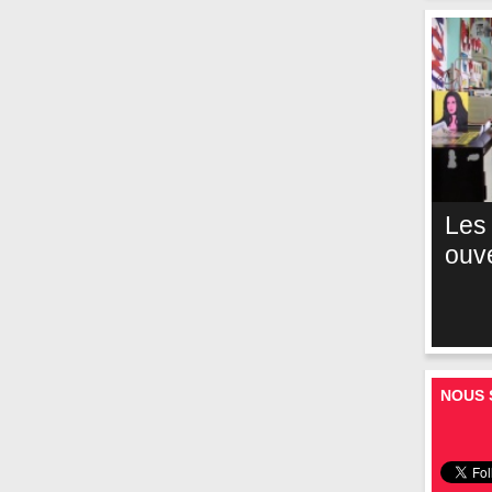
Les
ouv
NOUS 