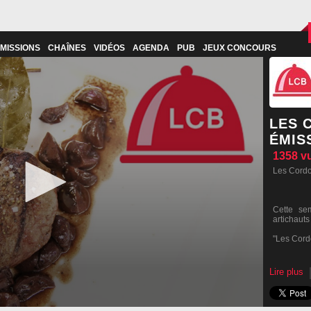
MISSIONS
CHAÎNES
VIDÉOS
AGENDA
PUB
JEUX CONCOURS
LES 
ÉMIS
1358
v
Les Cordo
Cette se
artichauts
"Les Cord
Lire plus