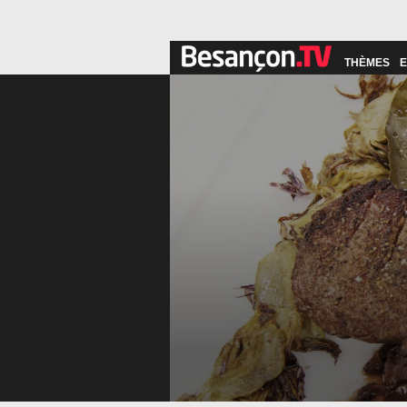
THÈMES
E