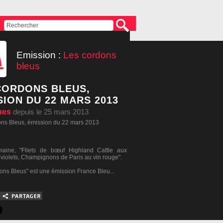
Emission :
Les cordons
bleus
CORDONS BLEUS,
SION DU 22 MARS 2013
ues
depuis le 25 mars 2013
ns Bleus, émission du 22 mars 2013
maine, "Filets de bœuf Highland Cattle aux
 violets, Champignons de Paris au vin rouge".
ons Bleus" est une émission France Bleu...