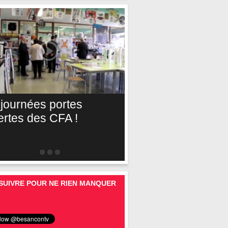
 journées portes
ertes des CFA !
SUIVRE POUR NE RIEN MANQUER