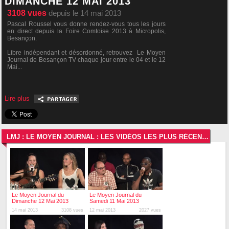
DIMANCHE 12 MAI 2013
3108
vues
depuis le 14 mai 2013
Pascal Roussel vous donne rendez-vous tous les jours
en direct depuis la Foire Comtoise 2013 à Micropolis,
Besançon.
Libre indépendant et désordonné, retrouvez Le Moyen
Journal de Besançon TV chaque jour entre le 04 et le 12
Mai...
Lire plus
LMJ : LE MOYEN JOURNAL : LES VIDÉOS LES PLUS RÉCENTES
Le Moyen Journal du
Le Moyen Journal du
Dimanche 12 Mai 2013
Samedi 11 Mai 2013
14 mai 2013
3108 vues
12 mai 2013
2027 vues