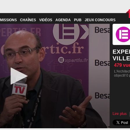
MISSIONS
CHAÎNES
VIDÉOS
AGENDA
PUB
JEUX CONCOURS
EXPE
VILL
479
vu
L'Architec
objectif 0 
Lire plus