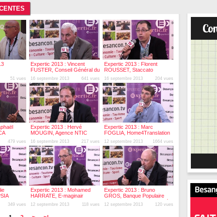
ÉCENTES
13
Expertic 2013 : Vincent
Expertic 2013 : Florent
FUSTER, Conseil Général du
ROUSSET, Staccato
Doubs
51 vues
16 septembre 2013
641 vues
16 septembre 2013
204 vues
aphaël
Expertic 2013 : Hervé
Expertic 2013 : Marc
CA
MOUGIN, Agence NTIC
FOGLIA, Home4Translation
Bourgogne
479 vues
16 septembre 2013
217 vues
12 septembre 2013
1664 vues
ie
Expertic 2013 : Mohamed
Expertic 2013 : Bruno
SIA
HARRATE, E-maginair
GROS, Banque Populaire
Bourgogne Franche-Comté
349 vues
12 septembre 2013
118 vues
12 septembre 2013
120 vues