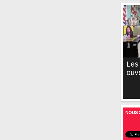
Les
ouv
NOUS 