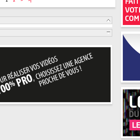
1
2
>
>|