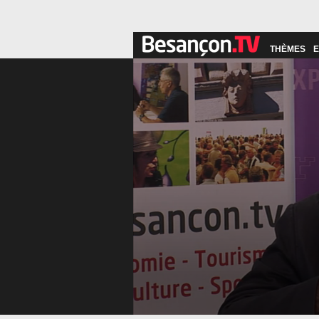
THÈMES
E