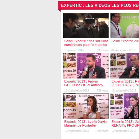
EXPERTIC : LES VIDÉOS LES PLUS R
Salon Expertic : des solutions
Salon Expertic 20
numériques pour l'entreprise
15 janvier 2015
595 vues
09 décembre 2013
Expertic 2013 : Fabien
Expertic 2013 : R
GUILLOSSOU et Anthony
VILLECHAISE, PI
MAHDJOUB, Orixa Media
16 septembre 2013
736 vues
16 septembre 2013
Expertic 2013 : Lycée Xavier
Expertic 2013 : Jul
Marmier de Pontarlier
RENAHY, PROLIP
12 septembre 2013
1356 vues
12 septembre 2013