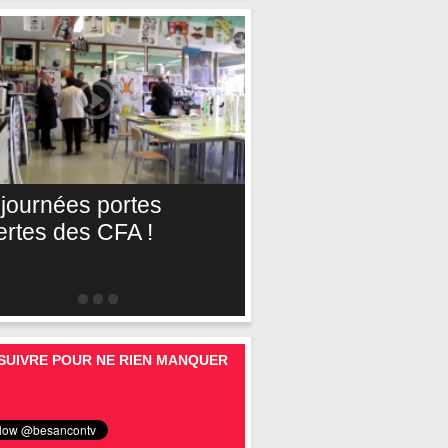
 journées portes
ertes des CFA !
SUIVRE POUR NE RIEN MANQUER