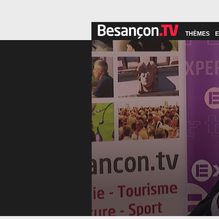
THÈMES
E