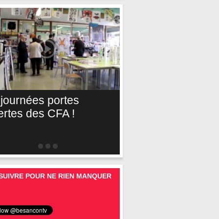
 journées portes
ertes des CFA !
SUIVRE POUR NE RIEN MANQUER