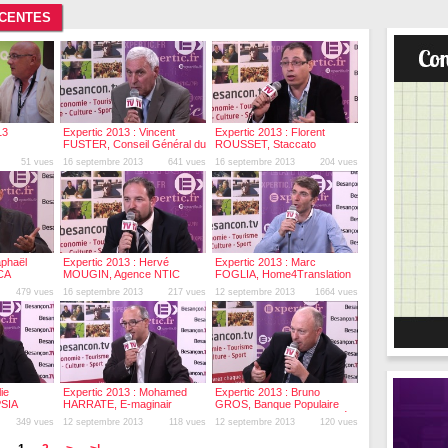
ÉCENTES
13
Expertic 2013 : Vincent
Expertic 2013 : Florent
FUSTER, Conseil Général du
ROUSSET, Staccato
Doubs
51 vues
16 septembre 2013
641 vues
16 septembre 2013
204 vues
aphaël
Expertic 2013 : Hervé
Expertic 2013 : Marc
CA
MOUGIN, Agence NTIC
FOGLIA, Home4Translation
Bourgogne
479 vues
16 septembre 2013
217 vues
12 septembre 2013
1664 vues
ie
Expertic 2013 : Mohamed
Expertic 2013 : Bruno
SIA
HARRATE, E-maginair
GROS, Banque Populaire
Bourgogne Franche-Comté
349 vues
12 septembre 2013
118 vues
12 septembre 2013
120 vues