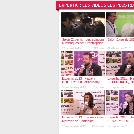
EXPERTIC : LES VIDÉOS LES PLUS R
Salon Expertic : des solutions
Salon Expertic 20
numériques pour l'entreprise
15 janvier 2015
595 vues
09 décembre 2013
Expertic 2013 : Fabien
Expertic 2013 : R
GUILLOSSOU et Anthony
VILLECHAISE, PI
MAHDJOUB, Orixa Media
16 septembre 2013
736 vues
16 septembre 2013
Expertic 2013 : Lycée Xavier
Expertic 2013 : Jul
Marmier de Pontarlier
RENAHY, PROLIP
12 septembre 2013
1356 vues
12 septembre 2013