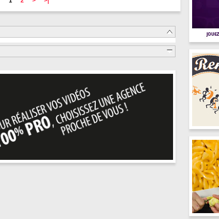
1
2
>
>|