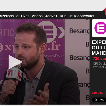
MISSIONS
CHAÎNES
VIDÉOS
AGENDA
PUB
JEUX CONCOURS
EXPER
GUIL
MAHD
736
vu
ORIXA Med
favoriser 
Lire plus