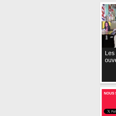
Les
ouv
NOUS 