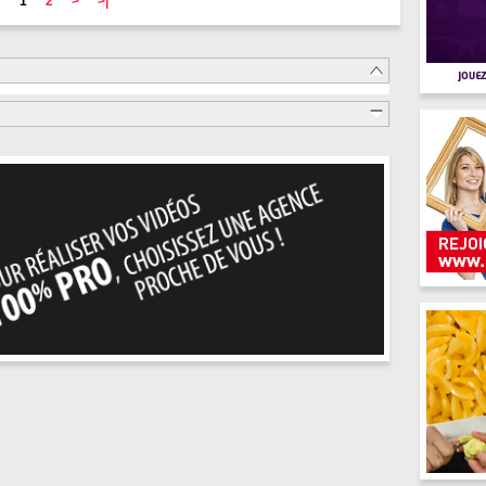
1
2
>
>|