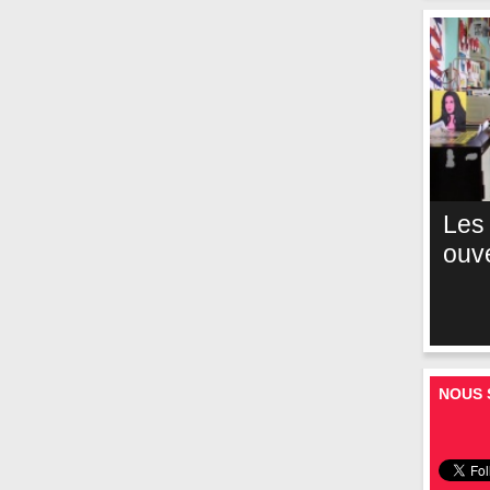
Les
ouv
NOUS 