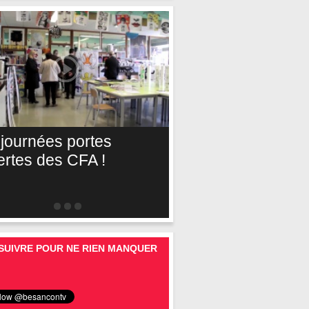
 journées portes
ertes des CFA !
SUIVRE POUR NE RIEN MANQUER