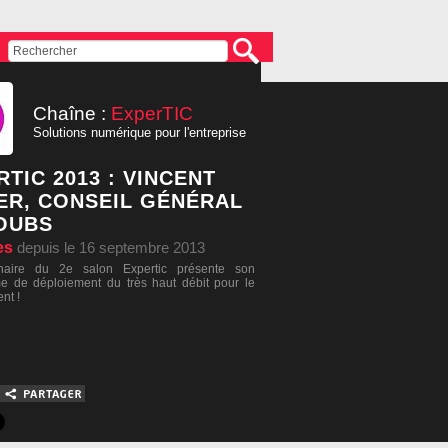
Chaîne :
ExperTIC
Solutions numérique pour l'entreprise
TIC 2013 : VINCENT
ER, CONSEIL GÉNÉRAL
OUBS
es
depuis le 16 septembre 2013
naire du 2e salon Expertic présente son
 de déploiement du très haut débit pour le
nt !