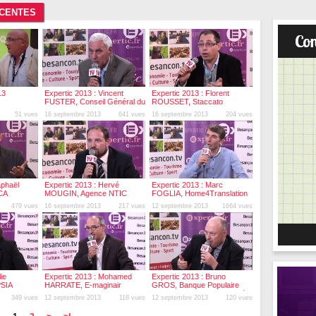
ÉCENTES
13
Expertic 2013 : Vincent
Expertic 2013 : Florent
FUSTER, Conseil Général du
ROUSSET, Staccato
Doubs
51 vues
16 septembre 2013
641 vues
16 septembre 2013
204 vues
aphaël
Expertic 2013 : Hervé
Expertic 2013 : Marc
CA
MOUGIN, Agence NTIC
FOGLIA, Home4Translation
Bourgogne
479 vues
16 septembre 2013
217 vues
12 septembre 2013
1664 vues
ie
Expertic 2013 : Mohamed
Expertic 2013 : Bruno
SIA
HARRATE, E-maginair
GROS, Banque Populaire
Bourgogne Franche-Comté
349 vues
12 septembre 2013
118 vues
12 septembre 2013
120 vues