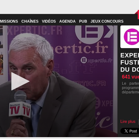
MISSIONS
CHAÎNES
VIDÉOS
AGENDA
PUB
JEUX CONCOURS
EXPER
FUST
DU D
641
vu
Le parte
programme
départeme
Lire plus