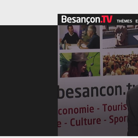
THÈMES
E