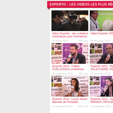
EXPERTIC : LES VIDÉOS LES PLUS R
Salon Expertic : des solutions
Salon Expertic 20
numériques pour l'entreprise
15 janvier 2015
595 vues
09 décembre 2013
Expertic 2013 : Fabien
Expertic 2013 : R
GUILLOSSOU et Anthony
VILLECHAISE, PI
MAHDJOUB, Orixa Media
16 septembre 2013
736 vues
16 septembre 2013
Expertic 2013 : Lycée Xavier
Expertic 2013 : Jul
Marmier de Pontarlier
RENAHY, PROLIP
12 septembre 2013
1356 vues
12 septembre 2013