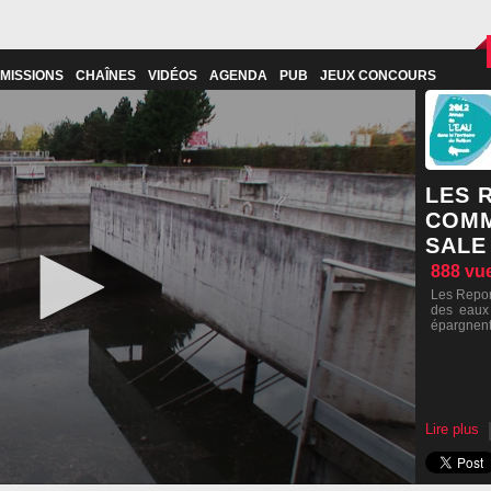
MISSIONS
CHAÎNES
VIDÉOS
AGENDA
PUB
JEUX CONCOURS
LES 
COMM
SALE
888
vu
Les Report
des eaux 
épargnent 
Lire plus