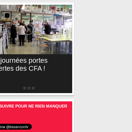
 journées portes
ertes des CFA !
SUIVRE POUR NE RIEN MANQUER