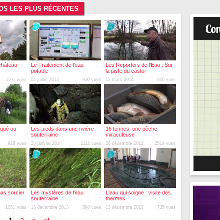
ÉOS LES PLUS RÉCENTES
château
Le Traitement de l'eau
Les Reporters de l'Eau : Sur
potable
la piste du castor
1101 vues
04 juillet 2014
930 vues
12 mars 2014
830 vues
squé ou
Les pieds dans une rivière
16 tonnes, une pêche
souterraine
miraculeuse
928 vues
23 janvier 2014
2112 vues
26 décembre 2013
2519 vues
pas sorcier
Les mystères de l'eau
L'eau qui soigne : visite des
souterraine
thermes
1051 vues
13 décembre 2013
598 vues
13 décembre 2013
735 vues