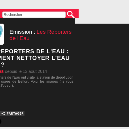
Emission :
Les Reporters
de l'Eau
REPORTERS DE L'EAU :
ENT NETTOYER L'EAU
 ?
es
depuis le 13 août 2014
ers de l'Eau ont visité la station de dépollution
usées de Belfort. Voici les images (ils vous
l'odeur).