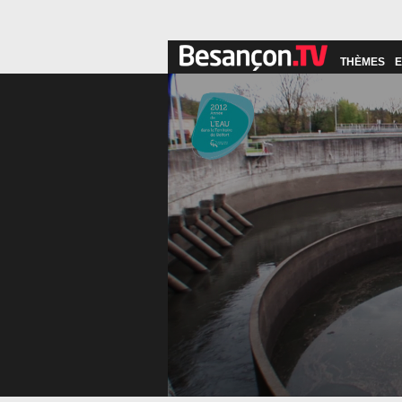
THÈMES
E