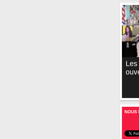
Les
ouv
NOUS 