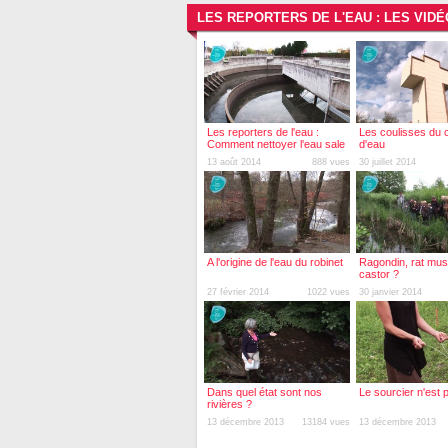
LES REPORTERS DE L'EAU : LES VID
Les reporters de l'eau :
Les coulisses du 
Comment nettoyer l'eau sale
d'eau
?
13 août 2014
888 vues
30 juillet 2014
A l'origine de l'eau du robinet
Ragondin, rat mu
castor ?
27 février 2014
1022 vues
30 janvier 2014
Dans quel état sont nos
Le sourcier n'est 
rivières ?
13 décembre 2013
13184 vues
13 décembre 2013