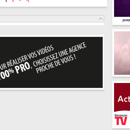
1
2
>
>|