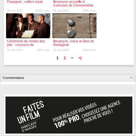
Pequignet : calibre royal
Besançon accueille le
Concours de Chronométrie
2013
20 mai 2014
11092 vues
04 mai 2014
1905 vues
Cérémonie de remise des
Besançon, coeur et âme de
prix : concours de
l'horlogerie
chronométrie
04 mai 2014
1822 vues
03 mai 2014
2116 vues
1
2
>
>|
Commentaires