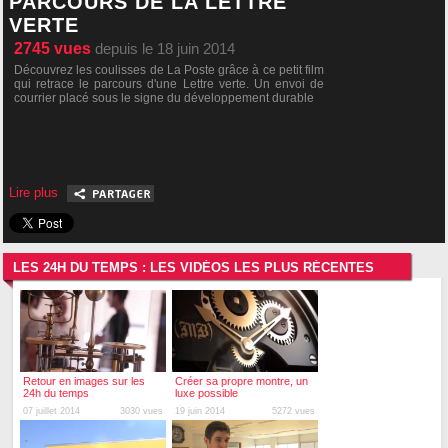
PARCOURS DE LA LETTRE
VERTE
2745
vues
depuis le 18 juin 2014
Découvrez les coulisses de La Poste grâce à ce petit film
qui retrace le parcours d'une Lettre verte. Un envoi de
courrier placé sous le signe du développement durable
Lire plus
LES 24H DU TEMPS : LES VIDÉOS LES PLUS RÉCENTES
Retour en images sur les
Créer sa propre montre, un
24h du temps
luxe possible
07 juillet 2014
3030 vues
19 juin 2014
5272 vues