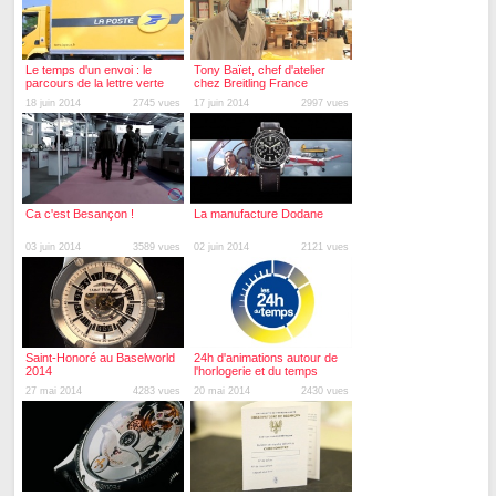
Le temps d'un envoi : le
Tony Baïet, chef d'atelier
parcours de la lettre verte
chez Breitling France
18 juin 2014
2745 vues
17 juin 2014
2997 vues
Ca c'est Besançon !
La manufacture Dodane
03 juin 2014
3589 vues
02 juin 2014
2121 vues
Saint-Honoré au Baselworld
24h d'animations autour de
2014
l'horlogerie et du temps
27 mai 2014
4283 vues
20 mai 2014
2430 vues