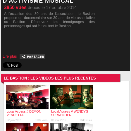
D'ACTIVISME MUSICAL
3950
vues
depuis le 17 octobre 2014
A l'occasion des 30 ans de l'association, le Bastion
propose un documentaire sur 30 ans de vie associative
au Bastion. Découvrez les témoignages des
personnages qui ont fait ou font le Bastion.
Lire plus
LE BASTION : LES VIDÉOS LES PLUS RÉCENTES
Local Access // DEMON
Local Access // WENDY'S
VENDETTA
SURRENDER
02 juin 2015
1105 vues
03 mai 2015
1843 vues