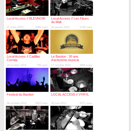
Local Access // BLEVNOIR
Local Access // Les Fleurs
du Malt
01 mars 2015
1699 vues
30 janvier 2015
1236 vues
Local Access // Cadillac
Le Bastion : 30 ans
Corrida
d'activisme musical
19 octobre 2014
739 vues
17 octobre 2014
3950 vues
Festival du Bastion
LOCAL ACCESS // VYRYL
08 octobre 2014
1603 vues
30 mai 2014
2371 vues