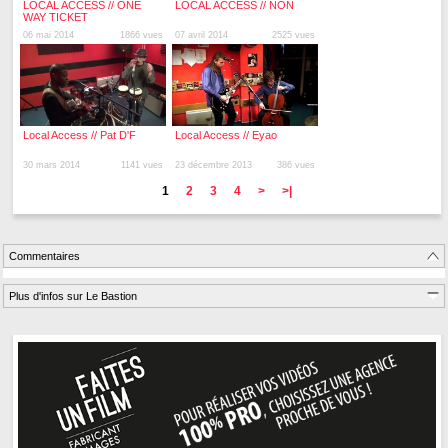
LOCAL ACCESS // ONE
LOCAL ACCESS // NON
WAY TICKET
06 mai 2014
1866 vues
07 avril 2014
2525 vues
Local Access // Pat D'F
Local Access // Eyao
30 mars 2014
1141 vues
23 décembre 2013
386 vues
1
2
3
4
>
>|
Commentaires
Plus d'infos sur Le Bastion