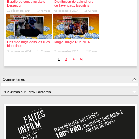
Bataille de coussins dans
Distribution de calendriers
Besançon
de l'avent aux bisontins !
11 décembre 2014
1478 vues
05 décembre 2014
1572 vues
Des free hugs dans les rues
Magic Jungle Run 2014
bisontines !
30 novembre 2014
1871 vues
23 novembre 2014
112 vues
1
2
>
>|
Commentaires
Plus d'infos sur Jordy Levastois