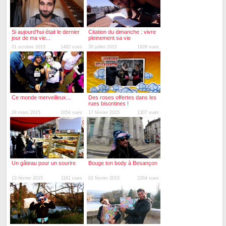
Si aujourd'hui était le dernier
Citation du dimanche : vivre
jour de ma vie...
pleinement sa vie
01 octobre 2015
1482 vues
30 juillet 2015
1826 vues
Ce monde merveilleux...
Des roses offertes dans les
rues bisontines !
24 mars 2015
1654 vues
17 février 2015
1307 vues
Un gâteau pour un sourire
Bouge ton body à Besançon
13 février 2015
1161 vues
02 février 2015
2264 vues