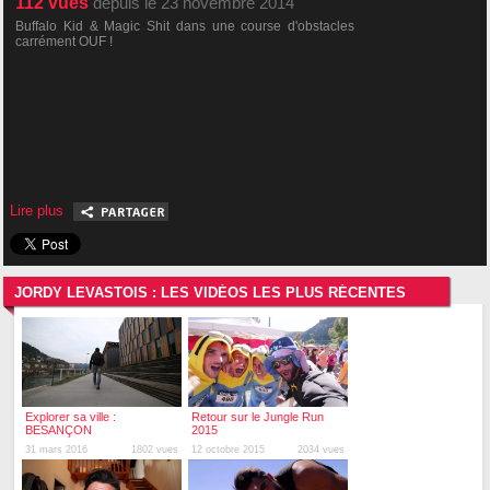
112
vues
depuis le 23 novembre 2014
Buffalo Kid & Magic Shit dans une course d'obstacles
carrément OUF !
Lire plus
JORDY LEVASTOIS : LES VIDÉOS LES PLUS RÉCENTES
Explorer sa ville :
Retour sur le Jungle Run
BESANÇON
2015
31 mars 2016
1802 vues
12 octobre 2015
2034 vues