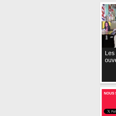
Les
ouv
NOUS 