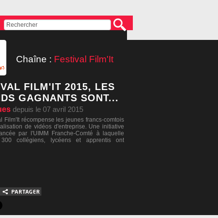
Chaîne :
Festival Film'It
VAL FILM'IT 2015, LES
DS GAGNANTS SONT...
ues
depuis le 07 avril 2015
al Film'It récompense les jeunes francs-comtois
alisation de vidéos d'entreprise. Une initiative
lancée par l'UIMM Franche-Comté à laquelle
300 collégiens, lycéens et apprentis ont