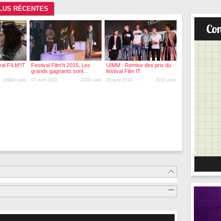
 PLUS RÉCENTES
val FILM'IT
Festival Film'It 2015, Les
UIMM : Remise des prix du
grands gagnants sont...
festival Film IT
18940 vues
07 avril 2015
3334 vues
15 avril 2014
3015 vues