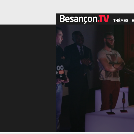
THÈMES
E