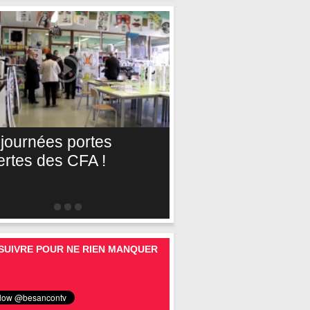
 journées portes
ertes des CFA !
SUIVRE POUR NE RIEN MANQUER