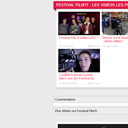
FESTIVAL FILM'IT : LES VIDÉOS LES
Festival Film It édition 2017 !
Retour sur le festi
: 3ème édition !
17 mai 2017
4469 vues
15 avril 2016
L'UIMM Franche-Comté
lance son 1er Festival du
Film
17 février 2014
2237 vues
Commentaires
Plus d'infos sur Festival Film'It