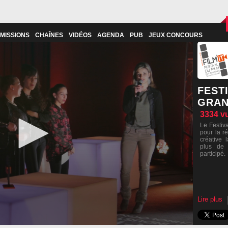
MISSIONS
CHAÎNES
VIDÉOS
AGENDA
PUB
JEUX CONCOURS
FESTI
GRAN
3334
v
Le Festiv
pour la ré
créative 
plus de 
participé.
Lire plus