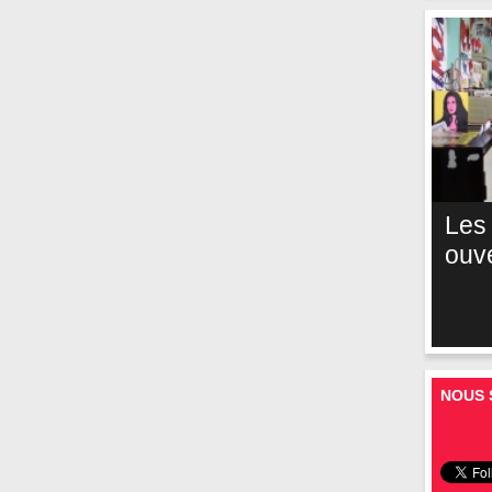
Les
ouv
NOUS 