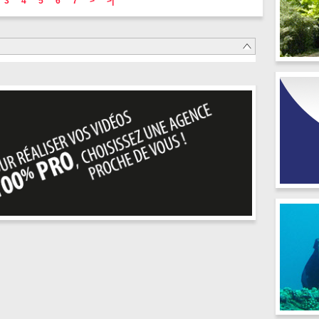
3
4
5
6
7
>
>|