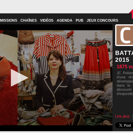
MISSIONS
CHAÎNES
VIDÉOS
AGENDA
PUB
JEUX CONCOURS
BATT
2015
1875
v
JC Polien
d'une ré
développe
dans le 
découvr
d'expositi
Lire plus