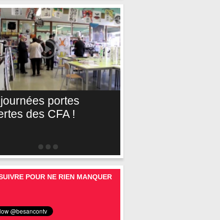
 journées portes
ertes des CFA !
SUIVRE POUR NE RIEN MANQUER