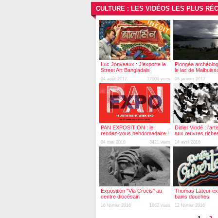
CULTURE : LES VIDÉOS LES PLUS RÉ
Luc Jonveaux : J'exporte le
Plongée archéolo
Street Art Bangladais
le lac de Malbuiss
04 août 2017
12006 vues
03 janvier 2017
PAN EXPOSITION : le
Didier Viodé : l'art
rendez-vous hebdomadaire !
aux œuvres riches
pluridisciplinaires !
04 mai 2016
3421 vues
14 avril 2016
Exposition "Via Crucis" au
Thomas Lateur e
centre diocésain
bains douches!
16 février 2016
1062 vues
12 février 2016