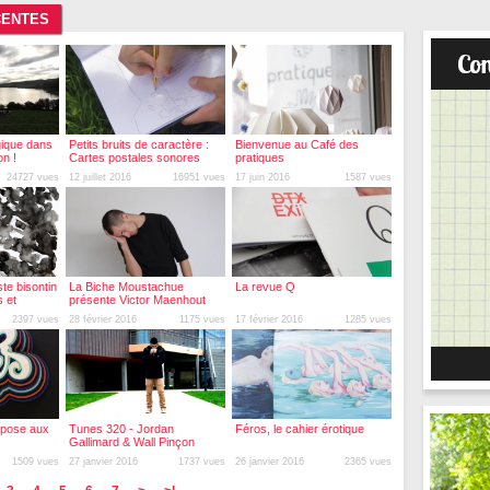
CENTES
gique dans
Petits bruits de caractère :
Bienvenue au Café des
on !
Cartes postales sonores
pratiques
24727 vues
12 juillet 2016
16951 vues
17 juin 2016
1587 vues
iste bisontin
La Biche Moustachue
La revue Q
 et
présente Victor Maenhout
2397 vues
28 février 2016
1175 vues
17 février 2016
1285 vues
xpose aux
Tunes 320 - Jordan
Féros, le cahier érotique
Gallimard & Wall Pinçon
1509 vues
27 janvier 2016
1737 vues
26 janvier 2016
2365 vues