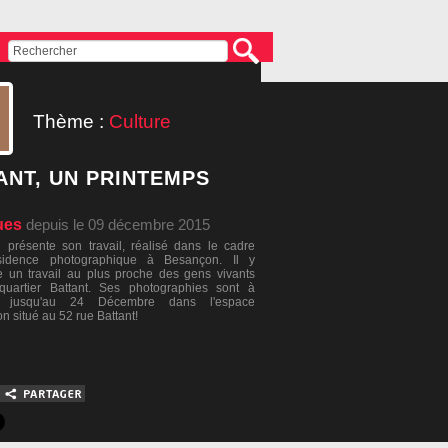
Thème :
Culture
ANT, UN PRINTEMPS
ues
depuis le 09 décembre 2015
 présente son travail, réalisé dans le cadre
sidence photographique à Besançon. Il y
 un travail au plus proche des gens vivants
quartier Battant. Ses photographies sont à
ir jusqu'au 24 Décembre dans l'espace
on situé au 52 rue Battant!