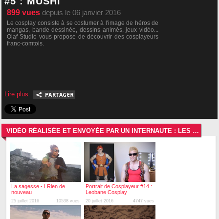
#5 : MUSHI
899
vues
depuis le 06 janvier 2016
Le cosplay consiste à se costumer à l'image de héros de
mangas, bande dessinée, dessins animés, jeux vidéo...
Olaf Studio vous propose de découvrir des cosplayeurs
franc-comtois.
Lire plus
VIDÉO RÉALISÉE ET ENVOYÉE PAR UN INTERNAUTE : LES VIDÉOS LES PLUS RÉCENTES
La sagesse - I Rien de
Portrait de Cosplayeur #14 :
nouveau
Leobane Cosplay
25 juillet 2016
10538 vues
20 juillet 2016
4747 vues