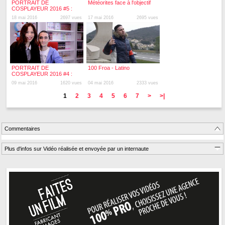
PORTRAIT DE
Météorites face à l'objectif
COSPLAYEUR 2016 #5 :
Aldarion Cosplay
18 mai 2016
2697 vues
17 mai 2016
2695 vues
PORTRAIT DE
100 Froa - Latino
COSPLAYEUR 2016 #4 :
Patricia et Alex cosplay
09 mai 2016
1620 vues
04 mai 2016
2333 vues
1
2
3
4
5
6
7
>
>|
Commentaires
Plus d'infos sur Vidéo réalisée et envoyée par un internaute