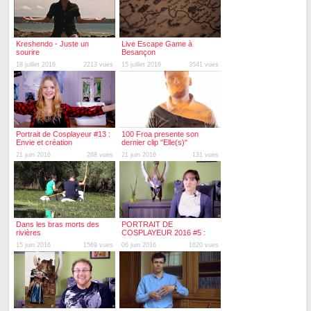
Kreshendo - Juste un
Live Escape Game à
sourire
Besançon
18 juillet 2016
2213 vues
15 juillet 2016
3541 vues
Portrait de Cosplayeur #13 :
100 Froa presente son
Envie et création
dernier clip "Elle(s)"
21 juin 2016
288 vues
21 juin 2016
131 vues
Dans les bras morts des
PORTRAIT DE
rivières
COSPLAYEUR 2016 #5 :
Leeloo Kris Cosplay
15 juin 2016
1569 vues
06 juin 2016
1620 vues