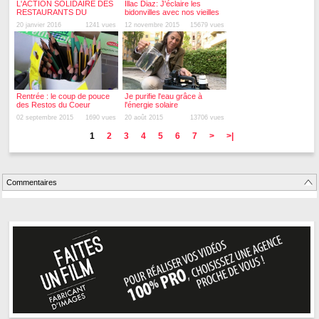
L'ACTION SOLIDAIRE DES
Illac Diaz: J'éclaire les
RESTAURANTS DU
bidonvilles avec nos vieilles
COEUR DU DOUBS
bouteilles en plastique
20 janvier 2016
1241 vues
12 novembre 2015
15679 vues
Rentrée : le coup de pouce
Je purifie l'eau grâce à
des Restos du Coeur
l'énergie solaire
02 septembre 2015
1690 vues
20 août 2015
13706 vues
1
2
3
4
5
6
7
>
>|
Commentaires