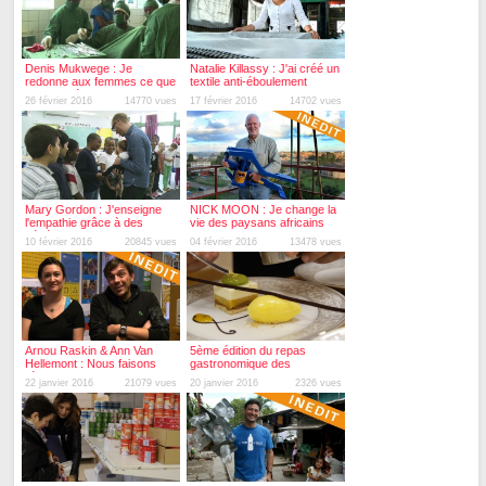
Denis Mukwege : Je
Natalie Killassy : J'ai créé un
redonne aux femmes ce que
textile anti-éboulement
le viol a détruit
26 février 2016
14770 vues
17 février 2016
14702 vues
Mary Gordon : J'enseigne
NICK MOON : Je change la
l'empathie grâce à des
vie des paysans africains
bébés
les plus pauvres
10 février 2016
20845 vues
04 février 2016
13478 vues
Arnou Raskin & Ann Van
5ème édition du repas
Hellemont : Nous faisons
gastronomique des
l'école dans la rue
restaurants du coeur
22 janvier 2016
21079 vues
20 janvier 2016
2326 vues