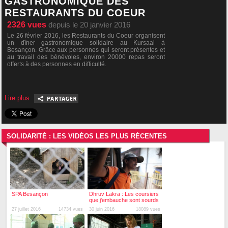
GASTRONOMIQUE DES
RESTAURANTS DU COEUR
2326
vues
depuis le 20 janvier 2016
Le 26 février 2016, les Restaurants du Coeur organisent
un dîner gastronomique solidaire au Kursaal à
Besançon. Grâce aux personnes qui seront présentes et
au travail des bénévoles, environ 20000 repas seront
offerts à des personnes en difficulté.
Lire plus
SOLIDARITÉ : LES VIDÉOS LES PLUS RÉCENTES
SPA Besançon
Dhruv Lakra : Les coursiers
que j'embauche sont sourds
et muets
27 juillet 2016
14734 vues
30 juin 2016
18089 vues