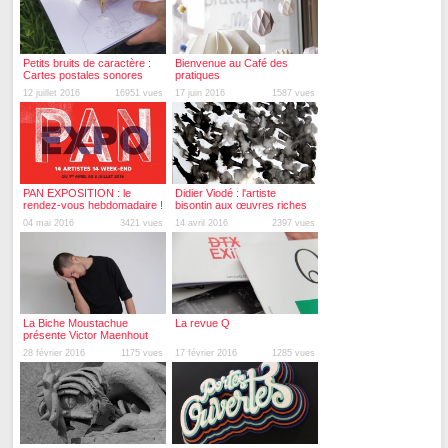
Petits bruits de caractère :
Bienvenue au Café des
Cartes postales sonores
pratiques
12 juillet 2016
16951 vues
17 juin 2016
1587 vues
PAN EXPOSITION : le
Didier Viodé : l'artiste
rendez-vous hebdomadaire !
bisontin aux œuvres riches
et pluridisciplinaires !
04 mai 2016
3421 vues
14 avril 2016
2397 vues
La Biche Moustachue
La revue Q
présente Victor Maenhout
28 février 2016
1175 vues
17 février 2016
1285 vues