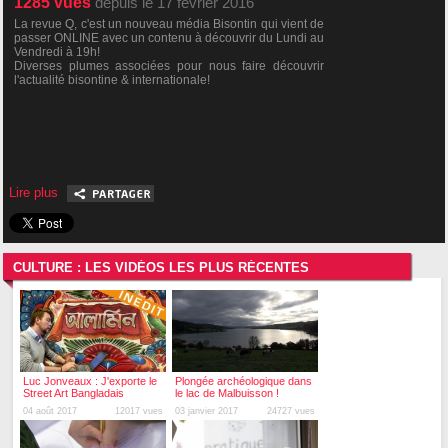
1285
vues
depuis le 17 février 2016
La revue Q, c'est un nouveau média Bisontin qui vient de
passer ONLINE avec un contenu à découvrir du Lundi au
Vendredi à 19h!
Diverses plumes associées pour nous faire découvrir
l'actualité bisontine & internationale!
Lire plus
CULTURE : LES VIDÉOS LES PLUS RÉCENTES
Luc Jonveaux : J'exporte le
Plongée archéologique dans
Street Art Bangladais
le lac de Malbuisson !
04 août 2017
12017 vues
03 janvier 2017
24727 vues