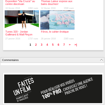
Exposition "Via Crucis" au
Thomas Lateur expose aux
centre diocésain
bains douches!
16 février 2016
1062 vues
12 février 2016
1509 vues
Tunes 320 - Jordan
Féros, le cahier érotique
Gallimard & Wall Pinçon
27 janvier 2016
1737 vues
26 janvier 2016
2365 vues
1
2
3
4
5
6
7
>
>|
Commentaires