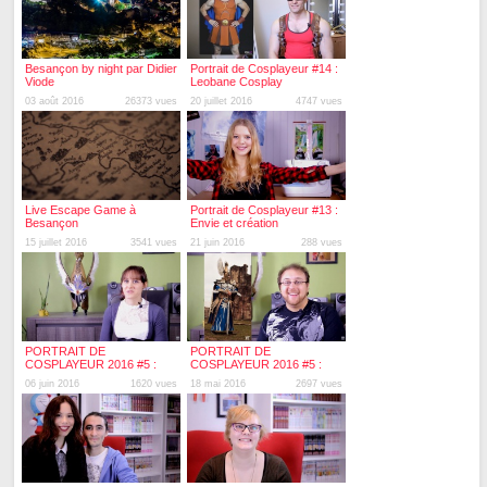
Besançon by night par Didier
Portrait de Cosplayeur #14 :
Viode
Leobane Cosplay
03 août 2016
26373 vues
20 juillet 2016
4747 vues
Live Escape Game à
Portrait de Cosplayeur #13 :
Besançon
Envie et création
15 juillet 2016
3541 vues
21 juin 2016
288 vues
PORTRAIT DE
PORTRAIT DE
COSPLAYEUR 2016 #5 :
COSPLAYEUR 2016 #5 :
Leeloo Kris Cosplay
Aldarion Cosplay
06 juin 2016
1620 vues
18 mai 2016
2697 vues