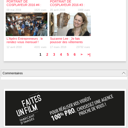
PORTRAIT DE
PORTRAIT DE
COSPLAYEUR 2016 #4 :
COSPLAYEUR 2016 #3 :
Patricia et Alex cosplay
Amé Sora Cosplay
09 mai 2016
1620 vues
20 avril 2016
1988 vues
L'Apéro Entrepreneurs : le
Suzanne Lee : Je fais
rendez-vous mensuel !
pousser des vêtements
comme des champignons
12 avril 2016
4101 vues
17 mars 2016
23732 vues
1
2
3
4
5
6
>
>|
Commentaires