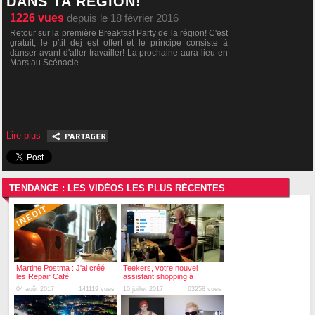
DANS TA RÉGION!
1226
vues
depuis le 18 février 2016
Retour sur la première Breakfast Party de la région! C'est
gratuit, le p'tit dej est offert et le principe consiste à
danser avant d'aller travailler! La prochaine aura lieu en
Mars au Scénacle...
Lire plus
TENDANCE : LES VIDÉOS LES PLUS RÉCENTES
Martine Postma : J'ai créé
Teekers, votre nouvel
les Repair Café
assistant shopping à
Besançon !
04 août 2017
141119 vues
10 juillet 2017
63258 vues