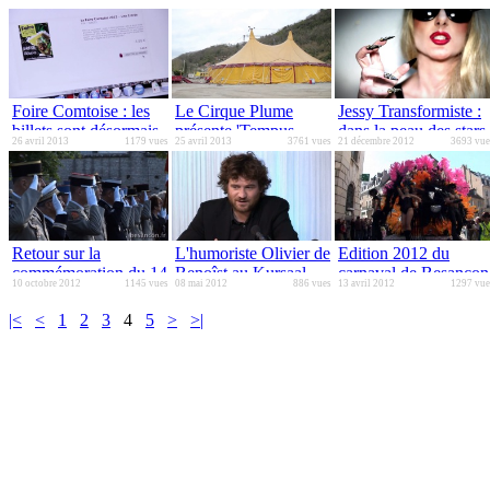
Foire Comtoise : les
Le Cirque Plume
Jessy Transformiste :
billets sont désormais
présente 'Tempus
dans la peau des stars
26 avril 2013
1179 vues
25 avril 2013
3761 vues
21 décembre 2012
3693 vue
en ligne
Fugit'
Retour sur la
L'humoriste Olivier de
Edition 2012 du
commémoration du 14
Benoîst au Kursaal
carnaval de Besançon
10 octobre 2012
1145 vues
08 mai 2012
886 vues
13 avril 2012
1297 vue
juillet 2012 à
Besançon
|<
<
1
2
3
4
5
>
>|