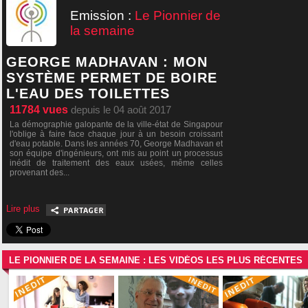
Emission :
Le Pionnier de
la semaine
GEORGE MADHAVAN : MON
SYSTÈME PERMET DE BOIRE
L'EAU DES TOILETTES
11784
vues
depuis le 04 août 2017
La démographie galopante de la ville-état de Singapour
l'oblige à faire face chaque jour à un besoin croissant
d'eau potable. Dans les années 70, George Madhavan et
son équipe d'ingénieurs, ont mis au point un processus
inédit de traitement des eaux usées, même celles
provenant des...
Lire plus
LE PIONNIER DE LA SEMAINE : LES VIDÉOS LES PLUS RÉCENTES