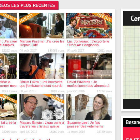
VIDÉOS LES PLUS RÉCENTES
: J'ai créé
Martine Postma : J'ai créé les
Luc Jonveaux : J'exporte le
lus simples
Repair Café
Street Art Bangladais
12262 vues
04 août 2017
141083 vues
04 août 2017
12011 vues
ilise la
Dhruv Lakra : Les coursiers
David Edwards : Je
tourner mes
que j'embauche sont sourds
confectionne des aliments à
et muets
emballage comestible
10473 vues
30 juin 2016
18087 vues
june 02, 2016
17274 vues
'ai créé la
Masaru Emoto : L'eau parle à
Suzanne Lee : Je fais
es !
travers les cristaux que je
pousser des vêtements
forme
comme des champignons
23015 vues
april 18, 2016
18160 vues
17 mars 2016
23730 vues