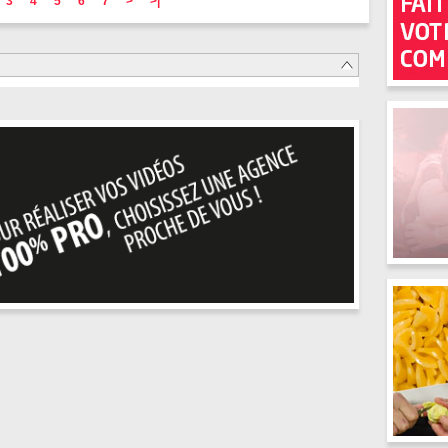
3
4
5
6
7
>
>|