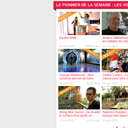
LE PIONNIER DE LA SEMAINE : LES 
Aurélia Wolff
Anders Wilhelmson 
les toilettes les p
du monde
04 août 2017
133526 vues
04 août 2017
George Madhavan : Mon
Cédric Carles : J'ut
système permet de boire
nature pour faire 
l'eau des toilettes
platines
04 août 2017
11761 vues
04 août 2017
Wong Mun Summ : j'ai doublé
Salomon Raydan : j
la surface d'un jardin en
banque des pauvr
construisant un hôtel
11 mai 2016
17156 vues
26 avril 2016