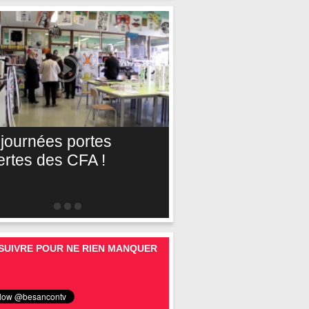
 journées portes
ertes des CFA !
SUIVRE POUR NE RIEN MANQUER