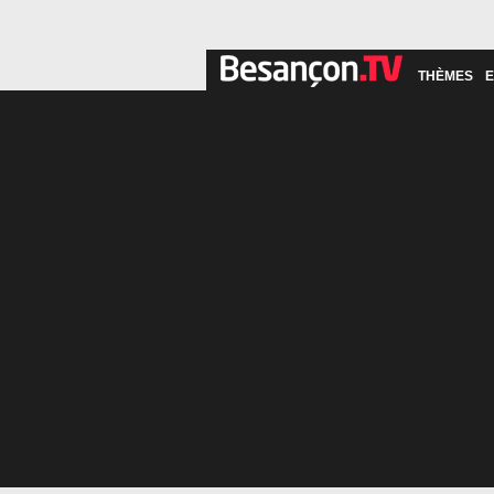
THÈMES
E