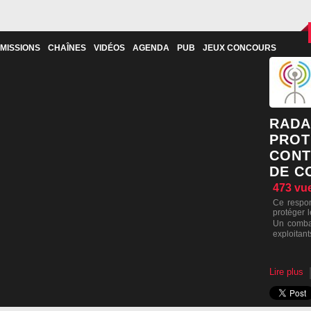
MISSIONS
CHAÎNES
VIDÉOS
AGENDA
PUB
JEUX CONCOURS
RADAR
PROT
CONT
DE C
473
vu
Ce respo
protéger 
Un combat
exploitant
Lire plus