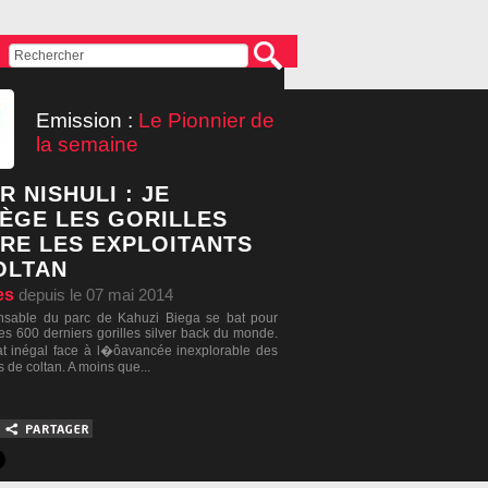
Emission :
Le Pionnier de
la semaine
 NISHULI : JE
ÈGE LES GORILLES
RE LES EXPLOITANTS
OLTAN
es
depuis le 07 mai 2014
nsable du parc de Kahuzi Biega se bat pour
les 600 derniers gorilles silver back du monde.
 inégal face à l�ôavancée inexplorable des
s de coltan. A moins que...