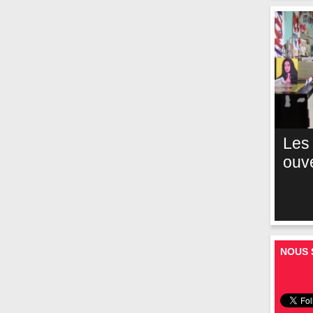
Les
ouv
NOUS 