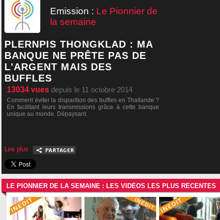
Emission :
Le Pionnier de
la semaine
PLERNPIS THONGKLAD : MA
BANQUE NE PRÊTE PAS DE
L'ARGENT MAIS DES
BUFFLES
13034
vues
depuis le 11 octobre 2014
Comment éviter la disparition des buffles en Thaïlande ?
En facilitant leurs transmissions grâce à cette banque
unique au monde. Dépaysant.
Lire plus
LE PIONNIER DE LA SEMAINE : LES VIDÉOS LES PLUS RÉCENTES