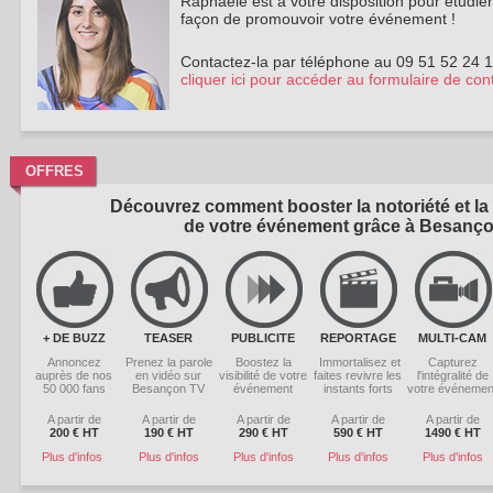
Raphaële est à votre disposition pour étudier
façon de promouvoir votre événement !
Contactez-la par téléphone au 09 51 52 24 16
cliquer ici pour accéder au formulaire de con
OFFRES
Découvrez comment booster la notoriété et la
de votre événement grâce à Besanç
+ DE BUZZ
TEASER
PUBLICITE
REPORTAGE
MULTI-CAM
Annoncez
Prenez la parole
Boostez la
Immortalisez et
Capturez
auprès de nos
en vidéo sur
visibilité de votre
faites revivre les
l'intégralité de
50 000 fans
Besançon TV
événement
instants forts
votre événemen
A partir de
A partir de
A partir de
A partir de
A partir de
200 € HT
190 € HT
290 € HT
590 € HT
1490 € HT
Plus d'infos
Plus d'infos
Plus d'infos
Plus d'infos
Plus d'infos