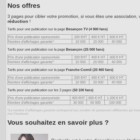
Nos offres
3 pages pour cibler votre promotion, si vous êtes une association,
réduction
!
Tarifs pour une publication sur la page
Besançon TV (4 900 fans)
Prix d'une publication sponsorisée
200 €HT
400 € HT
600 € HT
Nombre d'affichages garantis*
10 000
20 000
40 000
Tarifs pour une publication sur la page
Besançon (25 000 fans)
Prix d'une publication sponsorisée
200 €HT
400 € HT
600 € HT
Nombre d'affichages garantis*
10 000
20 000
40 000
Tarifs pour une publication sur la page
Franche-Comté (20 460 fans)
Prix d'une publication sponsorisée
200 €HT
400 € HT
600 € HT
Nombre d'affichages garantis*
10 000
20 000
40 000
Tarifs pour une publication sur les 3 pages
(50 100 fans)
Prix d'une publication sponsorisée
400 €HT
800 € HT
1 200 € HT
Nombre d'affichages garantis*
30 000
60 000
100 000
*Le nombre d'affichages garantis correspond aux nombre de personnes différentes qui verro
mur Facebook.
Vous souhaitez en savoir plus ?