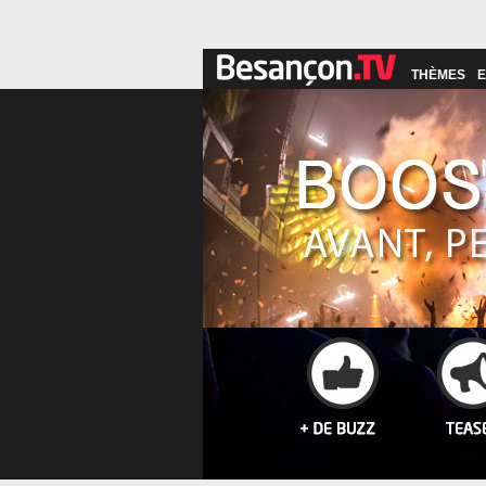
THÈMES
E