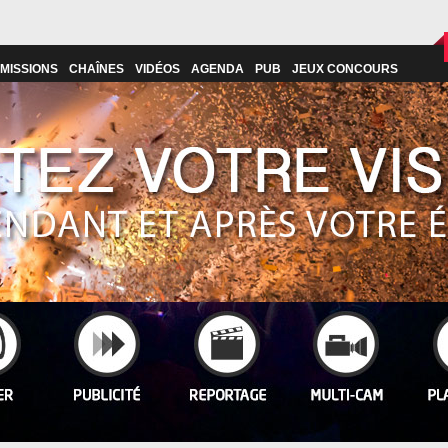
MISSIONS
CHAÎNES
VIDÉOS
AGENDA
PUB
JEUX CONCOURS