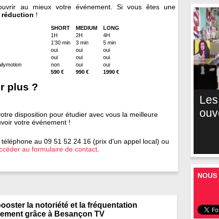
couvrir au mieux votre événement. Si vous êtes une
 réduction
!
SHORT
MEDIUM
LONG
1H
2H
4H
1'30 min
3 min
5 min
oui
oui
oui
oui
oui
oui
ailymotion
non
oui
oui
590 €
990 €
1990 €
r plus ?
Les
ouv
otre disposition pour étudier avec vous la meilleure
voir votre événement !
 téléphone au 09 51 52 24 16 (prix d'un appel local) ou
accéder au formulaire de contact
.
NOUS 
ster la notoriété et la fréquentation
nement grâce à Besançon TV